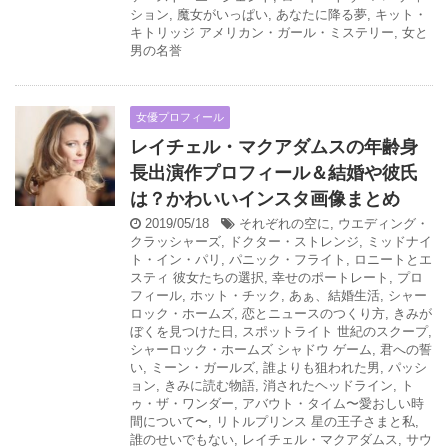
ション
,
魔女がいっぱい
,
あなたに降る夢
,
キット・
キトリッジ アメリカン・ガール・ミステリー
,
女と
男の名誉
女優プロフィール
レイチェル・マクアダムスの年齢身
長出演作プロフィール＆結婚や彼氏
は？かわいいインスタ画像まとめ
2019/05/18
それぞれの空に
,
ウエディング・
クラッシャーズ
,
ドクター・ストレンジ
,
ミッドナイ
ト・イン・パリ
,
パニック・フライト
,
ロニートとエ
スティ 彼女たちの選択
,
幸せのポートレート
,
プロ
フィール
,
ホット・チック
,
あぁ、結婚生活
,
シャー
ロック・ホームズ
,
恋とニュースのつくり方
,
きみが
ぼくを見つけた日
,
スポットライト 世紀のスクープ
,
シャーロック・ホームズ シャドウ ゲーム
,
君への誓
い
,
ミーン・ガールズ
,
誰よりも狙われた男
,
パッシ
ョン
,
きみに読む物語
,
消されたヘッドライン
,
ト
ゥ・ザ・ワンダー
,
アバウト・タイム〜愛おしい時
間について〜
,
リトルプリンス 星の王子さまと私
,
誰のせいでもない
,
レイチェル・マクアダムス
,
サウ