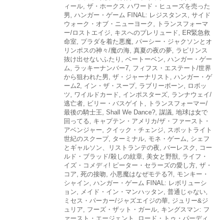
ィール
,
ザ・ホークス ハワード・ヒューズを売った
男
,
ハンガー・ゲーム FINAL: レジスタンス
,
サイド
ウォーク・オブ・ニューヨーク
,
トランスフォーマ
ー/ロストエイジ
,
キスへのプレリュード
,
ER緊急救
命室
,
プラダを着た悪魔
,
パーシー・ジャクソンとオ
リンポスの神々/魔の海
,
真夏の夜の夢
,
ラビリンス
抜け出せないふたり
,
ベートーベン
,
ハンガー・ゲー
ム
,
ラッキーナンバー7
,
フィフス・エステート/世界
から狙われた男
,
ザ・ジャーナリスト
,
ハンガー・ゲ
ーム2
,
イン・ザ・スープ
,
ラブリーボーン
,
ロボッ
ツ
,
ワイルドカード
,
インポスターズ
,
ランナウェイ/
逃亡者
,
ビリー・バスゲイト
,
トランスフォーマー/
最後の騎士王
,
Shall We Dance?
,
謀議
,
地球は女で
回ってる
,
キャプテン・アメリカ/ザ・ファースト・
アベンジャー
,
クイック・チェンジ
,
スポットライト
世紀のスクープ
,
ターミナル
,
モネ・ゲーム
,
シェフ
とギャルソン、リストランテの夜
,
バーレスク
,
コー
ルド・ブラッド/殺しの紋章
,
美女と野獣
,
ライフ・
イズ・コメディ! ピーター・セラーズの愛し方
,
ザ・
コア
,
死の接吻
,
小悪魔はなぜモテる?!
,
モンキー・
シャイン
,
ハンガー・ゲーム FINAL: レボリューシ
ョン
,
メイド・イン・マンハッタン
,
普通じゃない
,
ミセス・パーカー/ジャズエイジの華
,
ジュリー&ジ
ュリア
,
フーズ・ザット・ガール
,
キングスマン: フ
ァースト・エージェント
,
ロード・トゥ・パーディ