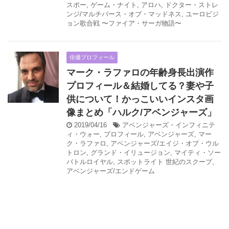
スポー
,
ゲーム・ナイト
,
アロハ
,
ドクター・ストレ
ンジ/マルチバース・オブ・マッドネス
,
ユーロビジ
ョン歌合戦 〜ファイア・サーガ物語〜
俳優プロフィール
マーク・ラファロの年齢身長出演作
プロフィール＆結婚してる？妻や子
供について！かっこいいインスタ画
像まとめ「ハルク/アベンジャーズ」
2019/04/16
アベンジャーズ・インフィニテ
ィ・ウォー
,
プロフィール
,
アベンジャーズ
,
マー
ク・ラファロ
,
アベンジャーズ/エイジ・オブ・ウル
トロン
,
グランド・イリュージョン
,
マイティ・ソー
バトルロイヤル
,
スポットライト 世紀のスクープ
,
アベンジャーズ/エンドゲーム