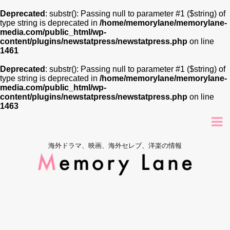
Deprecated
: substr(): Passing null to parameter #1 ($string) of
type string is deprecated in
/home/memorylane/memorylane-
media.com/public_html/wp-
content/plugins/newstatpress/newstatpress.php
on line
1461
Deprecated
: substr(): Passing null to parameter #1 ($string) of
type string is deprecated in
/home/memorylane/memorylane-
media.com/public_html/wp-
content/plugins/newstatpress/newstatpress.php
on line
1463
海外ドラマ、映画、海外セレブ、洋楽の情報