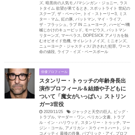
ズ
,
暗黒街の人気モノ/マシンガン・ジョニー
,
ラス
トタイム 欲望が果てるとき
,
スポットライト 世紀の
スクープ
,
ザ・ペーパー
,
トイ・ストーリー3
,
ミス
ター・マム
,
紅の豚
,
バットマン
,
マイ・ライフ
,
ザ・フラッシュ
,
ラブ IN ニューヨーク
,
ハービー/機
械じかけのキューピッド
,
モービウス
,
バットマン
リターンズ
,
マーベラス
,
DOPESICK アメリカを蝕
むオピオイド危機
,
サイレントノイズ
,
ミニオンズ
,
ニューヨーク・ジャスティス/ 許された犯罪
,
ワース
命の値段
,
ライフ・イズ・ベースボール
俳優プロフィール
スタンリー・トゥッチの年齢身長出
演作プロフィール＆結婚や子どもに
ついて「魔女がいっぱい」ストリン
ガー3世役
2020/11/25
ジャックと天空の巨人
,
ビッグ・
トラブル
,
マーダー・ワン
,
ペリカン文書
,
トラブ
ル・イン・ハリウッド
,
スタンリー・トゥッチ
,
マー
ジン・コール
,
アメリカン・スウィートハート
,
ジャ
コメッティ 最後の肖像
,
パブリック・アイ
,
プロフ