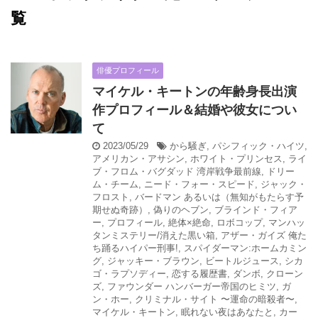
覧
俳優プロフィール
マイケル・キートンの年齢身長出演
作プロフィール＆結婚や彼女につい
て
2023/05/29
から騒ぎ
,
パシフィック・ハイツ
,
アメリカン・アサシン
,
ホワイト・プリンセス
,
ライ
ブ・フロム・バグダッド 湾岸戦争最前線
,
ドリー
ム・チーム
,
ニード・フォー・スピード
,
ジャック・
フロスト
,
バードマン あるいは（無知がもたらす予
期せぬ奇跡）
,
偽りのヘブン
,
ブラインド・フィア
ー
,
プロフィール
,
絶体×絶命
,
ロボコップ
,
マンハッ
タンミステリー/消えた黒い箱
,
アザー・ガイズ 俺た
ち踊るハイパー刑事!
,
スパイダーマン:ホームカミン
グ
,
ジャッキー・ブラウン
,
ビートルジュース
,
シカ
ゴ・ラプソディー
,
恋する履歴書
,
ダンボ
,
クローン
ズ
,
ファウンダー ハンバーガー帝国のヒミツ
,
ガ
ン・ホー
,
クリミナル・サイト 〜運命の暗殺者〜
,
マイケル・キートン
,
眠れない夜はあなたと
,
カー