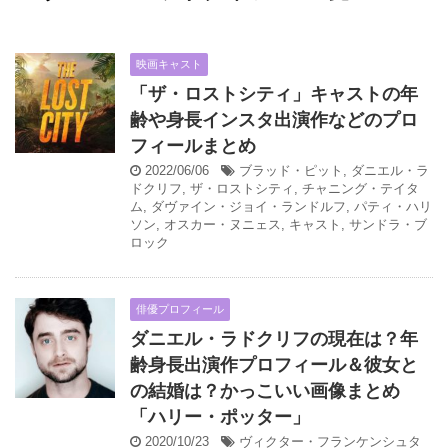
映画キャスト
「ザ・ロストシティ」キャストの年
齢や身長インスタ出演作などのプロ
フィールまとめ
2022/06/06
ブラッド・ピット
,
ダニエル・ラ
ドクリフ
,
ザ・ロストシティ
,
チャニング・テイタ
ム
,
ダヴァイン・ジョイ・ランドルフ
,
パティ・ハリ
ソン
,
オスカー・ヌニェス
,
キャスト
,
サンドラ・ブ
ロック
俳優プロフィール
ダニエル・ラドクリフの現在は？年
齢身長出演作プロフィール＆彼女と
の結婚は？かっこいい画像まとめ
「ハリー・ポッター」
2020/10/23
ヴィクター・フランケンシュタ