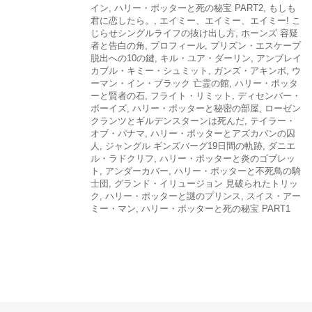
イン
,
ハリー・ポッターと死の秘宝 PART2
,
もしも
君に恋したら。
,
エイミー、エイミー、エイミー! こ
じらせシングルライフの抜け出し方
,
ホーンズ 容疑
者と告白の角
,
プロフィール
,
プリズン・エスケープ
脱出への10の鍵
,
キル・ユア・ダーリン
,
アンブレイ
カブル・キミー・シュミット
,
ガンズ・アキンボ
,
ウ
ーマン・イン・ブラック 亡霊の館
,
ハリー・ポッタ
ーと賢者の石
,
フライト・リミット
,
ディセンバー・
ボーイズ
,
ハリー・ポッターと秘密の部屋
,
ローゼン
クランツとギルデンスターンは死んだ
,
テイラー・
オブ・パナマ
,
ハリー・ポッターとアズカバンの囚
人
,
ジャングル ギンズバーグ19日間の軌跡
,
ダニエ
ル・ラドクリフ
,
ハリー・ポッターと炎のゴブレッ
ト
,
アンダーカバー
,
ハリー・ポッターと不死鳥の騎
士団
,
グランド・イリュージョン 見破られたトリッ
ク
,
ハリー・ポッターと謎のプリンス
,
スイス・アー
ミー・マン
,
ハリー・ポッターと死の秘宝 PART1