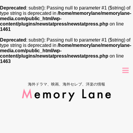
Deprecated
: substr(): Passing null to parameter #1 ($string) of
type string is deprecated in
/home/memorylane/memorylane-
media.com/public_html/wp-
content/plugins/newstatpress/newstatpress.php
on line
1461
Deprecated
: substr(): Passing null to parameter #1 ($string) of
type string is deprecated in
/home/memorylane/memorylane-
media.com/public_html/wp-
content/plugins/newstatpress/newstatpress.php
on line
1463
海外ドラマ、映画、海外セレブ、洋楽の情報