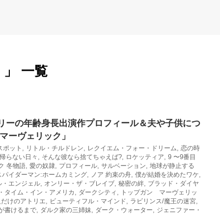
 」 一覧
リーの年齢身長出演作プロフィール＆夫や子供につ
 マーヴェリック」
スポット
,
リトル・チルドレン
,
レクイエム・フォー・ドリーム
,
恋の時
帰らない日々
,
そんな彼なら捨てちゃえば?
,
ロケッティア
,
9 〜9番目
ク 冬物語
,
愛の奴隷
,
プロフィール
,
サルベーション
,
地球が静止する
スパイダーマン:ホームカミング
,
ノア 約束の舟
,
僕が結婚を決めたワケ
,
ル・エンジェル
,
オンリー・ザ・ブレイブ
,
秘密の絆
,
ブラッド・ダイヤ
・タイム・イン・アメリカ
,
ダークシティ
,
トップガン マーヴェリッ
人だけのアトリエ
,
ビューティフル・マインド
,
ラビリンス/魔王の迷宮
,
が書けるまで
,
ダルク家の三姉妹
,
ダーク・ウォーター
,
ジェニファー・