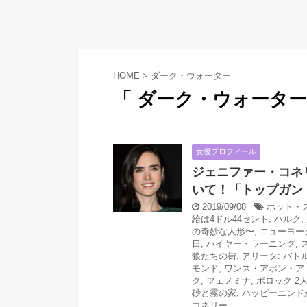
HOME
>
ダーク・ウォーター
「 ダーク・ウォーター
女優プロフィール
ジェニファー・コネ
いて！「トップガン
2019/09/08
ホット・
給は4ドル44セント
,
ハルク
,
の奇妙な人形〜
,
ニューヨー
日
,
ハイヤー・ラーニング
,
狼たちの街
,
アリータ: バト
モンド
,
ワンス・アポン・ア
ク
,
フェノミナ
,
ポロック 2
砂と霧の家
,
ハッピーエンド
コネリー