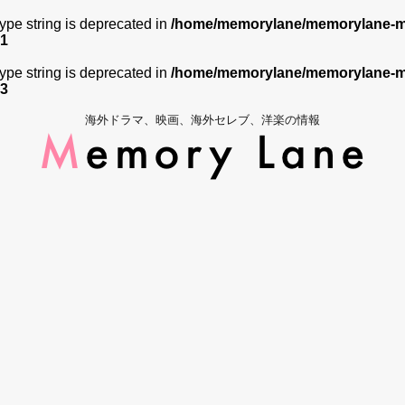
 type string is deprecated in
/home/memorylane/memorylane-me
1
 type string is deprecated in
/home/memorylane/memorylane-me
3
海外ドラマ、映画、海外セレブ、洋楽の情報