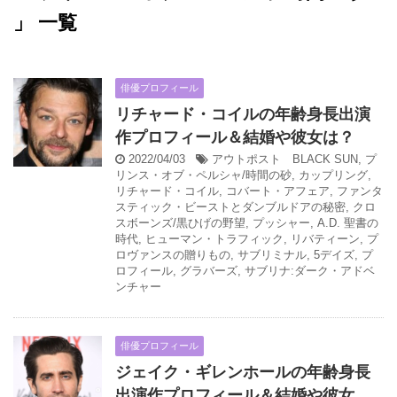
」 一覧
俳優プロフィール
リチャード・コイルの年齢身長出演
作プロフィール＆結婚や彼女は？
2022/04/03
アウトポスト BLACK SUN
,
プ
リンス・オブ・ペルシャ/時間の砂
,
カップリング
,
リチャード・コイル
,
コバート・アフェア
,
ファンタ
スティック・ビーストとダンブルドアの秘密
,
クロ
スボーンズ/黒ひげの野望
,
プッシャー
,
A.D. 聖書の
時代
,
ヒューマン・トラフィック
,
リバティーン
,
プ
ロヴァンスの贈りもの
,
サブリミナル
,
5デイズ
,
プ
ロフィール
,
グラバーズ
,
サブリナ:ダーク・アドベ
ンチャー
俳優プロフィール
ジェイク・ギレンホールの年齢身長
出演作プロフィール＆結婚や彼女