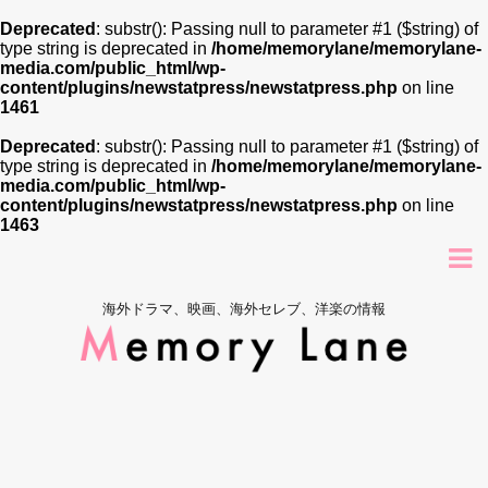
Deprecated
: substr(): Passing null to parameter #1 ($string) of
type string is deprecated in
/home/memorylane/memorylane-
media.com/public_html/wp-
content/plugins/newstatpress/newstatpress.php
on line
1461
Deprecated
: substr(): Passing null to parameter #1 ($string) of
type string is deprecated in
/home/memorylane/memorylane-
media.com/public_html/wp-
content/plugins/newstatpress/newstatpress.php
on line
1463
海外ドラマ、映画、海外セレブ、洋楽の情報