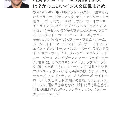
は？かっこいいインスタ画像まとめ
2019/06/06
ベルベット・バズソー: 血塗られ
たギャラリー
,
ゾディアック
,
デイ・アフター・トゥ
モロー
,
ゴールデン・リバー
,
プルーフ・オブ・マ
イ・ライフ
,
エンド・オブ・ウォッチ
,
ボストン ス
トロング 〜ダメな僕だから英雄になれた〜
,
プロフ
ィール
,
グッド・ガール
,
エベレスト 3D
,
オクジ
ャ/okja
,
スパイダーマン:ファー・フロム・ホーム
,
ムーンライト・マイル
,
マイ・ブラザー
,
ライフ
,
ジ
ェイク・ギレンホール
,
バブル・ボーイ
,
ワイルドラ
イフ
,
サウスポー
,
ブロークバック・マウンテン
,
ド
ニー・ダーコ
,
スパイダーマン:ノー・ウェイ・ホー
ム
,
世界にひとつのロマンティック
,
ラブ & ドラッ
グ
,
遠い空の向こうに
,
ジャーヘッド
,
複製された男
,
プリンス・オブ・ペルシャ/時間の砂
,
シティ・スリ
ッカーズ
,
アンビュランス
,
プリズナーズ
,
ナイトク
ローラー
,
スピリット 未知への冒険
,
ミッション: 8
ミニッツ
,
雨の日は会えない、晴れた日は君を想う
,
THE GUILTY/ギルティ
,
レンディション
,
ノクター
ナル・アニマルズ