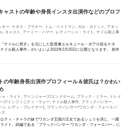
キャストの年齢や身長インスタ出演作などのプロフ
ッキー
,
ケネス・ブラナー
,
トム・ベイトマン
,
ガル・ガドット
,
アネッ
ル
,
キャスト
,
アーミー・ハマー
,
レティーシャ・ライト
,
ナイル殺人事
作『ナイルに死す』を元にした監督兼エルキュール・ポアロ役をケネ
イル殺人事件」がいよいよ2022年2月25日に公開となります。 前作
トの年齢身長出演作プロフィール＆彼氏は？かわい
め
シャ・ライト
,
アベンジャーズ/エンドゲーム
,
ブラック・ミラー
,
トレイ
ーズ/インフィニティ・ウォー
,
ナイル殺人事件
,
ブラックパンサー
,
ージ
,
レディ・プレイヤー1
,
ブラックパンサー/ワカンダ・フォーエバ
ンズ
人公ティ・チャラの妹でワカンダ王国の王女であるシュリを演じ、一躍
ライト。続編である「ブラックパンサー:ワカンダ・フォーエバー」に