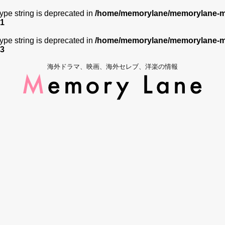
 type string is deprecated in
/home/memorylane/memorylane-me
1
 type string is deprecated in
/home/memorylane/memorylane-me
3
海外ドラマ、映画、海外セレブ、洋楽の情報