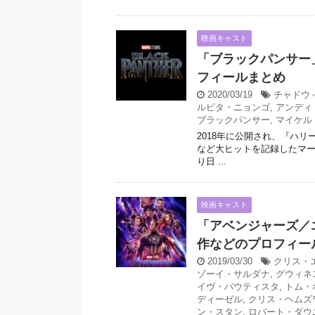
映画キャスト
「ブラックパンサー
フィールまとめ
2020/03/19
チャドウ
ルピタ・ニョンゴ
,
アンディ
ブラックパンサー
,
マイケル
2018年に公開され、『ハリ
など大ヒットを記録したマーベ
り日 ...
映画キャスト
「アベンジャーズ／
作などのプロフィー
2019/03/30
クリス・
ゾーイ・サルダナ
,
グウィネ
イヴ・バウティスタ
,
トム・
ディーゼル
,
クリス・ヘムズ
ン・スタン
,
ロバート・ダウニ