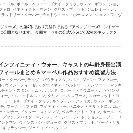
チードル
,
ポール・ベタニー
,
ダナイ・グリラ
,
カレン・ギラン
,
ジョシ
ファロ
,
ベネディクト・ウォン
,
クリス・プラット
,
ジェレミー・レナ
ブラッドリー・クーパー
,
チャドウィック・ボーズマン
,
ジョン・ファヴ
ジャーズ』の第4作であり完結作である『アベンジャーズ/エンドゲー
6日に公開となります。 今回マーベルの公式SNSにて32枚のキャラクター
インフィニティ・ウォー」キャストの年齢身長出演
フィールまとめ＆マーベル作品おすすめ復習方法
リー・クーパー
,
デイヴ・バウティスタ
,
ハルク
,
ジョン・ファヴロー
,
ト
,
ヴィン・ディーゼル
,
グウィネス・パルトロー
,
アンソニー・マッキ
スチャン・スタン
,
トム・ホランド
,
ロバート・ダウニー・Jr
,
アベンジ
ウォー
,
トム・ヒドルストン
,
クリス・ヘムズワース
,
スカーレット・ヨ
ン・チードル
,
ダナイ・グリラ
,
キャプテン・アメリカ
,
カレン・ギラン
,
ッチ
,
マーク・ラファロ
,
マイティ・ソー
,
ベニチオ・デル・トロ
,
ポム・
ー・レナー
,
ドクター・ストレンジ
,
ベネディクト・ウォン
,
ポール・ベ
ーズマン
,
スパイダーマン
,
レティーシャ・ライト
,
ジョシュ・ブローリ
アントマン
,
ウィンストン・デューク
,
クリス・プラット
,
ゾーイ・サル
・ギャラクシー
,
ジェイコブ・バタロン