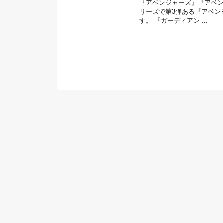
『アベンジャーズ』『アベ
リーズで第3弾ある『アベン
す。 『ガーディアン ...