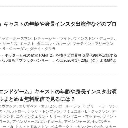
」キャストの年齢や身長インスタ出演作などのプロ
ィック・ボーズマン
,
レティーシャ・ライト
,
ウィンストン・デューク
,
・サーキス
,
キャスト
,
ダニエル・カルーヤ
,
マーティン・フリーマン
,
・B・ジョーダン
,
ダナイ・グリラ
ー・ポッターと死の秘宝 PART 2』を抜き全世界興収歴代9位を記録する
ル映画「ブラックパンサー」。今回2020年3月20日（金）よる9時よ
エンドゲーム」キャストの年齢や身長インスタ出演
ルまとめ＆無料配信で見るには？
エヴァンス
,
エリザベス・オルセン
,
ポール・ラッド
,
ブリー・ラーソン
,
ス・パルトロー
,
テッサ・トンプソン
,
サミュエル・L・ジャクソン
,
デ
ホランド
,
エヴァンジェリン・リリー
,
アンソニー・マッキー
,
ヴィン・
ワース
,
アベンジャーズ/エンドゲーム
,
アベンジャーズ
,
セバスチャ
ー・Jr
,
トム・ヒドルストン
,
ベネディクト・カンバーバッチ
,
スカー