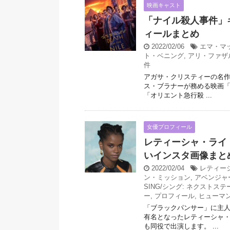
映画キャスト
「ナイル殺人事件」
ィールまとめ
2022/02/06
エマ・マ
ト・ベニング
,
アリ・ファザ
件
アガサ・クリスティーの名
ス・ブラナーが務める映画「ナ
「オリエント急行殺 ...
女優プロフィール
レティーシャ・ライ
いインスタ画像まと
2022/02/04
レティー
ン・ミッション
,
アベンジャ
SING/シング: ネクストステ
ー
,
プロフィール
,
ヒューマ
「ブラックパンサー」に主
有名となったレティーシャ・
も同役で出演します。 ...