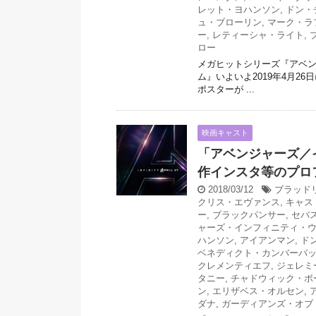
レット・ヨハンソン
,
ドン・
ュ・ブローリン
,
マーク・ラ
ー
,
レティーシャ・ライト
,
ロー
メガヒットシリーズ『アベン
ム』いよいよ2019年4月2
ポスターが ...
映画キャスト
「アベンジャーズ／
作インスタ等のプロ
2018/03/12
ブラッド
クリス・エヴァンス
,
キャス
ー
,
ブラックパンサー
,
セバ
ャーズ・インフィニティ・
ハンソン
,
アイアンマン
,
ド
ベネディクト・カンバーバ
クレメンティエフ
,
ジェレミ
タニー
,
チャドウィック・ボ
ン
,
エリザベス・オルセン
,
ダナ
,
ガーディアンズ・オブ