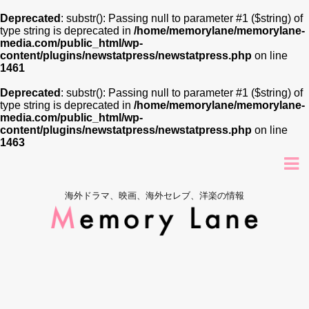
Deprecated
: substr(): Passing null to parameter #1 ($string) of
type string is deprecated in
/home/memorylane/memorylane-
media.com/public_html/wp-
content/plugins/newstatpress/newstatpress.php
on line
1461
Deprecated
: substr(): Passing null to parameter #1 ($string) of
type string is deprecated in
/home/memorylane/memorylane-
media.com/public_html/wp-
content/plugins/newstatpress/newstatpress.php
on line
1463
海外ドラマ、映画、海外セレブ、洋楽の情報