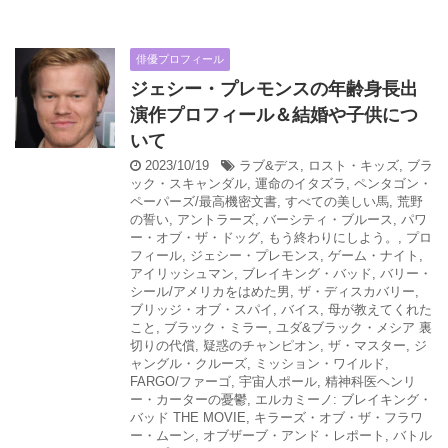
俳優プロフィール
ジェシー・プレモンスの年齢身長出
演作プロフィール＆結婚や子供につ
いて
2023/10/19
ラブ&デス
,
ロスト・キッズ
,
ブラ
ック・スキャンダル
,
運命のイタズラ
,
ペンタゴン・
ペーパーズ/最高機密文書
,
すべての美しい馬
,
荒野
の誓い
,
アントラーズ
,
バーシティ・ブルース
,
パワ
ー・オブ・ザ・ドッグ
,
もう終わりにしよう。
,
プロ
フィール
,
ジェシー・プレモンス
,
ゲーム・ナイト
,
アイリッシュマン
,
ブレイキング・バッド
,
バリー・
シール/アメリカをはめた男
,
ザ・ディスカバリー
,
ブリッジ・オブ・スパイ
,
バイス
,
母が教えてくれた
こと
,
ブラック・ミラー
,
ユダ&ブラック・メシア 裏
切りの代償
,
疑惑のチャンピオン
,
ザ・マスター
,
ジ
ャングル・クルーズ
,
ミッション・ワイルド
,
FARGO/ファーゴ
,
宇宙人ポール
,
精神科医ヘンリ
ー・カーターの憂鬱
,
エルカミーノ: ブレイキング・
バッド THE MOVIE
,
キラーズ・オブ・ザ・フラワ
ー・ムーン
,
オブザーブ・アンド・レポート
,
バトル