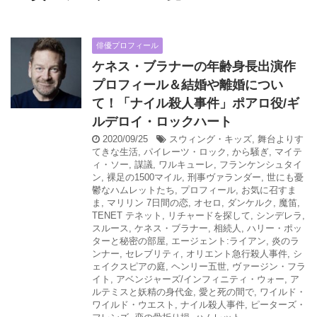
俳優プロフィール
ケネス・ブラナーの年齢身長出演作
プロフィール＆結婚や離婚につい
て！「ナイル殺人事件」ポアロ役/ギ
ルデロイ・ロックハート
2020/09/25
スウィング・キッズ
,
舞台よりす
てきな生活
,
パイレーツ・ロック
,
から騒ぎ
,
マイテ
ィ・ソー
,
謀議
,
ワルキューレ
,
フランケンシュタイ
ン
,
裸足の1500マイル
,
刑事ヴァランダー
,
世にも憂
鬱なハムレットたち
,
プロフィール
,
お気に召すま
ま
,
マリリン 7日間の恋
,
オセロ
,
ダンケルク
,
魔笛
,
TENET テネット
,
リチャードを探して
,
シンデレラ
,
スルース
,
ケネス・ブラナー
,
相続人
,
ハリー・ポッ
ターと秘密の部屋
,
エージェント:ライアン
,
炎のラ
ンナー
,
セレブリティ
,
オリエント急行殺人事件
,
シ
ェイクスピアの庭
,
ヘンリー五世
,
ヴァージン・フラ
イト
,
アベンジャーズ/インフィニティ・ウォー
,
ア
ルテミスと妖精の身代金
,
愛と死の間で
,
ワイルド・
ワイルド・ウエスト
,
ナイル殺人事件
,
ピーターズ・