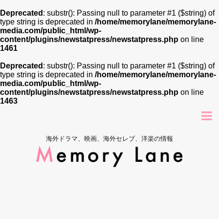
Deprecated
: substr(): Passing null to parameter #1 ($string) of
type string is deprecated in
/home/memorylane/memorylane-
media.com/public_html/wp-
content/plugins/newstatpress/newstatpress.php
on line
1461
Deprecated
: substr(): Passing null to parameter #1 ($string) of
type string is deprecated in
/home/memorylane/memorylane-
media.com/public_html/wp-
content/plugins/newstatpress/newstatpress.php
on line
1463
海外ドラマ、映画、海外セレブ、洋楽の情報