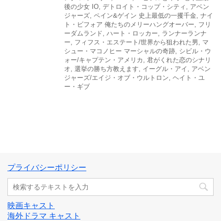
後の少女 IO
,
デトロイト・コップ・シティ
,
アベン
ジャーズ
,
ペイン&ゲイン 史上最低の一攫千金
,
ナイ
ト・ビフォア 俺たちのメリーハングオーバー
,
フリ
ーダムランド
,
ハート・ロッカー
,
ランナーランナ
ー
,
フィフス・エステート/世界から狙われた男
,
マ
シュー・マコノヒー マーシャルの奇跡
,
シビル・ウ
ォー/キャプテン・アメリカ
,
君がくれた恋のシナリ
オ
,
選挙の勝ち方教えます
,
イーグル・アイ
,
アベン
ジャーズ/エイジ・オブ・ウルトロン
,
ヘイト・ユ
ー・ギブ
プライバシーポリシー
映画キャスト
海外ドラマ キャスト