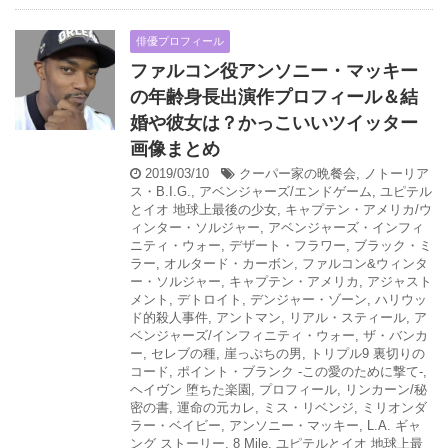
俳優プロフィール
ファルコン役アンソニー・マッキー
の年齢身長出演作プロフィール＆結
婚や彼女は？かっこいいツイッター
画像まとめ
2019/03/10
クーパー家の晩餐会
,
ノトーリア
ス・B.I.G.
,
アベンジャーズ/エンドゲーム
,
ユピテル
とイオ 地球上最後の少女
,
キャプテン・アメリカ/ウ
ィンター・ソルジャー
,
アベンジャーズ・インフィ
ニティ・ウォー
,
デザート・フラワー
,
ブラック・ミ
ラー
,
オルタード・カーボン
,
ファルコン&ウィンタ
ー・ソルジャー
,
キャプテン・アメリカ
,
アジャスト
メント
,
デトロイト
,
デンジャー・ゾーン
,
ハリウッ
ド的殺人事件
,
アントマン
,
リアル・スティール
,
ア
ベンジャーズ/インフィニティ・ウォー
,
ザ・バンカ
ー
,
セレブの種
,
崖っぷちの男
,
トリプル9 裏切りの
コード
,
ポイント・ブランク -この愛のために撃て-
,
ヘイヴン 堕ちた楽園
,
プロフィール
,
リンカーン/秘
密の書
,
運命の元カレ
,
ミス・リベンジ
,
ミリオンダ
ラー・ベイビー
,
アンソニー・マッキー
,
L.A. ギャ
ング ストーリー
,
8 Mile
,
ユピテルとイオ 地球上最