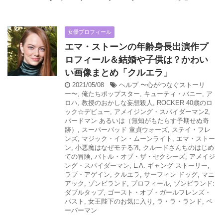
女優プロフィール
エマ・ストーンの年齢身長出演作プ
ロフィール＆結婚や子供は？かわい
い画像まとめ「クルエラ」
2021/05/08
ヘルプ 〜心がつなぐストーリ
ー〜
,
俺たちポップスター
,
キューティ・バニー
,
ア
ロハ
,
教授のおかしな妄想殺人
,
ROCKER 40歳のロ
ック☆デビュー
,
アメイジング・スパイダーマン2
,
バードマン あるいは（無知がもたらす予期せぬ奇
跡）
,
スーパーバッド 童貞ウォーズ
,
ステイ・フレ
ンズ
,
マジック・イン・ムーンライト
,
エマ・ストー
ン
,
小悪魔はなぜモテる?!
,
クルードさんちのはじめ
ての冒険
,
バトル・オブ・ザ・セクシーズ
,
アメイジ
ング・スパイダーマン
,
L.A. ギャング ストーリー
,
ラブ・アゲイン
,
クルエラ
,
サーフィン ドッグ
,
マニ
アック
,
ゾンビランド
,
プロフィール
,
ゾンビランド:
ダブルタップ
,
ゴースト・オブ・ガールフレンズ・
パスト
,
女王陛下のお気に入り
,
ラ・ラ・ランド
,
ペ
ーパーマン