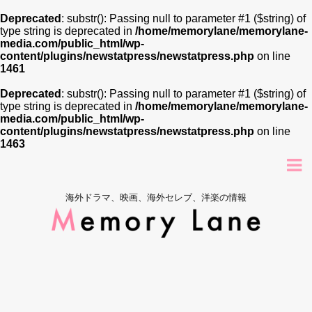
Deprecated
: substr(): Passing null to parameter #1 ($string) of
type string is deprecated in
/home/memorylane/memorylane-
media.com/public_html/wp-
content/plugins/newstatpress/newstatpress.php
on line
1461
Deprecated
: substr(): Passing null to parameter #1 ($string) of
type string is deprecated in
/home/memorylane/memorylane-
media.com/public_html/wp-
content/plugins/newstatpress/newstatpress.php
on line
1463
海外ドラマ、映画、海外セレブ、洋楽の情報