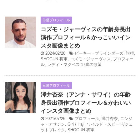
俳優プロフィール
コズモ・ジャーヴィスの年齢身長出
演作プロフィール＆かっこいいイン
スタ画像まとめ
2024/02/28
ピーキー・ブラインダーズ
,
説得
,
SHOGUN 将軍
,
コズモ・ジャーヴィス
,
プロフィー
ル
,
レディ・マクベス 17歳の欲望
女優プロフィール
澤井杏奈（アンナ・サワイ）の年齢
身長出演作プロフィール＆かわいい
インスタ画像まとめ
2021/07/26
プロフィール
,
澤井杏奈
,
ニンジ
ャ・アサシン
,
Giri / Haji
,
ワイルド・スピード/ジェ
ットブレイク
,
SHOGUN 将軍