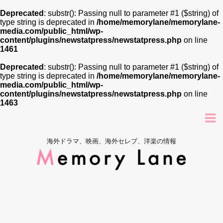
Deprecated
: substr(): Passing null to parameter #1 ($string) of
type string is deprecated in
/home/memorylane/memorylane-
media.com/public_html/wp-
content/plugins/newstatpress/newstatpress.php
on line
1461
Deprecated
: substr(): Passing null to parameter #1 ($string) of
type string is deprecated in
/home/memorylane/memorylane-
media.com/public_html/wp-
content/plugins/newstatpress/newstatpress.php
on line
1463
海外ドラマ、映画、海外セレブ、洋楽の情報