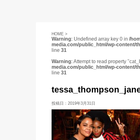
HOME
>
Warning
: Undefined array key 0 in
/ho
media.com/public_html/wp-content/t
line
31
Warning
: Attempt to read property "cat_
media.com/public_html/wp-content/t
line
31
tessa_thompson_jane
投稿日：
2019年3月31日