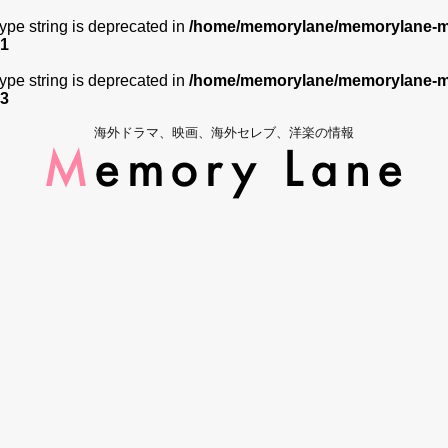
 type string is deprecated in
/home/memorylane/memorylane-me
1
 type string is deprecated in
/home/memorylane/memorylane-me
3
海外ドラマ、映画、海外セレブ、洋楽の情報