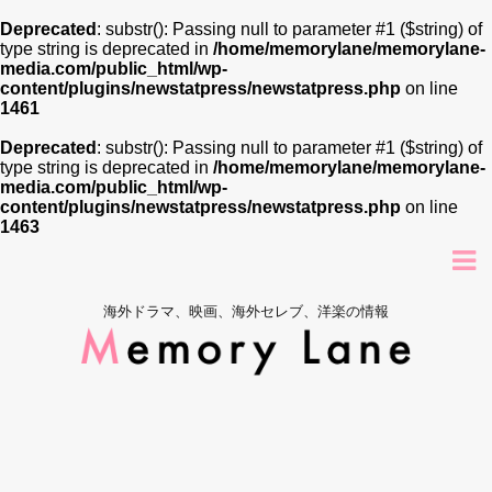
Deprecated
: substr(): Passing null to parameter #1 ($string) of
type string is deprecated in
/home/memorylane/memorylane-
media.com/public_html/wp-
content/plugins/newstatpress/newstatpress.php
on line
1461
Deprecated
: substr(): Passing null to parameter #1 ($string) of
type string is deprecated in
/home/memorylane/memorylane-
media.com/public_html/wp-
content/plugins/newstatpress/newstatpress.php
on line
1463
海外ドラマ、映画、海外セレブ、洋楽の情報