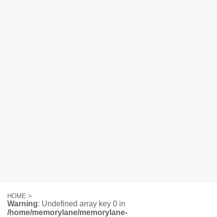
HOME
>
Warning
: Undefined array key 0 in
/home/memorylane/memorylane-