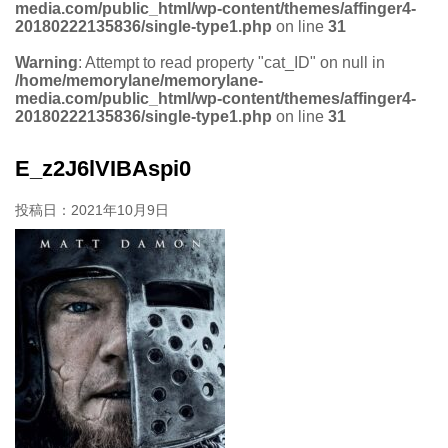
media.com/public_html/wp-content/themes/affinger4-
20180222135836/single-type1.php
on line
31
Warning
: Attempt to read property "cat_ID" on null in
/home/memorylane/memorylane-
media.com/public_html/wp-content/themes/affinger4-
20180222135836/single-type1.php
on line
31
E_z2J6lVIBAspi0
投稿日：
2021年10月9日