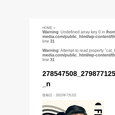
HOME
>
Warning
: Undefined array key 0 in
/ho
media.com/public_html/wp-content/t
line
31
Warning
: Attempt to read property "cat_
media.com/public_html/wp-content/t
line
31
278547508_27987712
_n
投稿日：
2022年7月2日