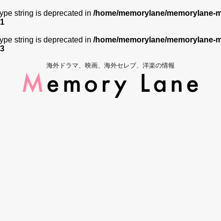
 type string is deprecated in
/home/memorylane/memorylane-me
1
 type string is deprecated in
/home/memorylane/memorylane-me
3
海外ドラマ、映画、海外セレブ、洋楽の情報