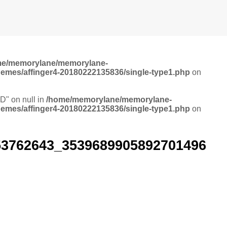
me/memorylane/memorylane-
hemes/affinger4-20180222135836/single-type1.php
on
ID" on null in
/home/memorylane/memorylane-
hemes/affinger4-20180222135836/single-type1.php
on
53762643_3539689905892701496