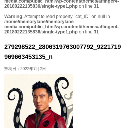
media.com/public_html/wp-content/themes/affinger4-
20180222135836/single-type1.php
on line
31
Warning
: Attempt to read property "cat_ID" on null in
/home/memorylane/memorylane-
media.com/public_html/wp-content/themes/affinger4-
20180222135836/single-type1.php
on line
31
279298522_2806319763007792_9221719
969663453135_n
投稿日：
2022年7月2日