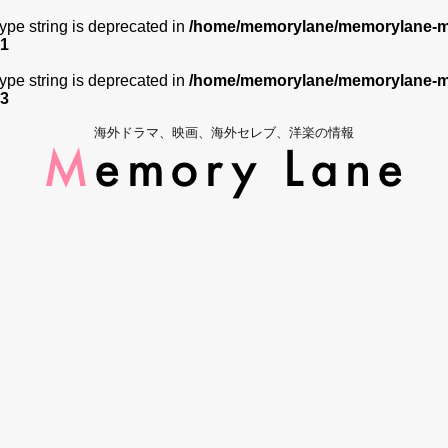
 type string is deprecated in
/home/memorylane/memorylane-me
1
 type string is deprecated in
/home/memorylane/memorylane-me
3
海外ドラマ、映画、海外セレブ、洋楽の情報