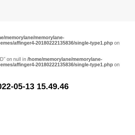
me/memorylane/memorylane-
hemes/affinger4-20180222135836/single-type1.php
on
ID" on null in
/home/memorylane/memorylane-
hemes/affinger4-20180222135836/single-type1.php
on
5-13 15.49.46