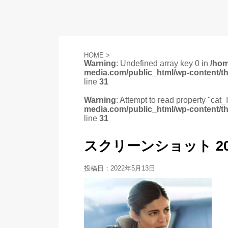
HOME
>
Warning
: Undefined array key 0 in
/ho
media.com/public_html/wp-content/t
line
31
Warning
: Attempt to read property "cat_
media.com/public_html/wp-content/t
line
31
スクリーンショット 2022-0
投稿日：
2022年5月13日