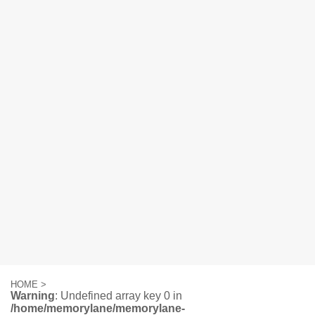
HOME
>
Warning
: Undefined array key 0 in
/home/memorylane/memorylane-