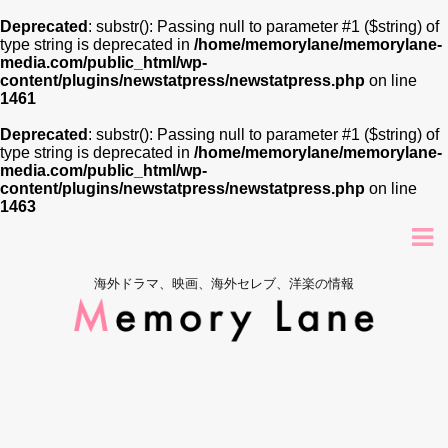
Deprecated
: substr(): Passing null to parameter #1 ($string) of
type string is deprecated in
/home/memorylane/memorylane-
media.com/public_html/wp-
content/plugins/newstatpress/newstatpress.php
on line
1461
Deprecated
: substr(): Passing null to parameter #1 ($string) of
type string is deprecated in
/home/memorylane/memorylane-
media.com/public_html/wp-
content/plugins/newstatpress/newstatpress.php
on line
1463
海外ドラマ、映画、海外セレブ、洋楽の情報