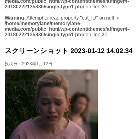
media.com/public_html/wp-content/themes/affinger4-
20180222135836/single-type1.php
on line
31
Warning
: Attempt to read property "cat_ID" on null in
/home/memorylane/memorylane-
media.com/public_html/wp-content/themes/affinger4-
20180222135836/single-type1.php
on line
31
スクリーンショット 2023-01-12 14.02.34
投稿日：
2023年1月12日