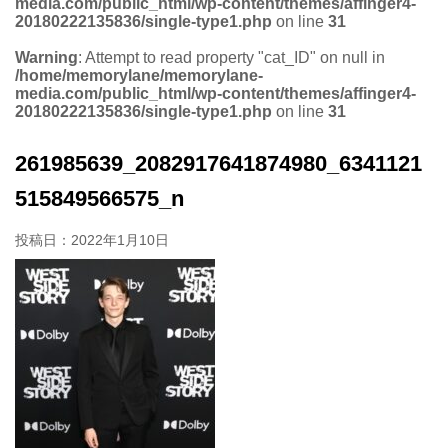
media.com/public_html/wp-content/themes/affinger4-
20180222135836/single-type1.php
on line
31
Warning
: Attempt to read property "cat_ID" on null in
/home/memorylane/memorylane-
media.com/public_html/wp-content/themes/affinger4-
20180222135836/single-type1.php
on line
31
261985639_2082917641874980_6341121
515849566575_n
投稿日：
2022年1月10日