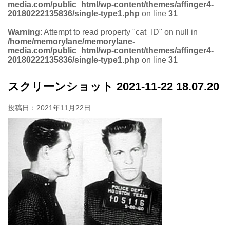
media.com/public_html/wp-content/themes/affinger4-
20180222135836/single-type1.php
on line
31
Warning
: Attempt to read property "cat_ID" on null in
/home/memorylane/memorylane-
media.com/public_html/wp-content/themes/affinger4-
20180222135836/single-type1.php
on line
31
スクリーンショット 2021-11-22 18.07.20
投稿日：
2021年11月22日