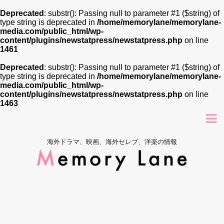
Deprecated
: substr(): Passing null to parameter #1 ($string) of
type string is deprecated in
/home/memorylane/memorylane-
media.com/public_html/wp-
content/plugins/newstatpress/newstatpress.php
on line
1461
Deprecated
: substr(): Passing null to parameter #1 ($string) of
type string is deprecated in
/home/memorylane/memorylane-
media.com/public_html/wp-
content/plugins/newstatpress/newstatpress.php
on line
1463
海外ドラマ、映画、海外セレブ、洋楽の情報