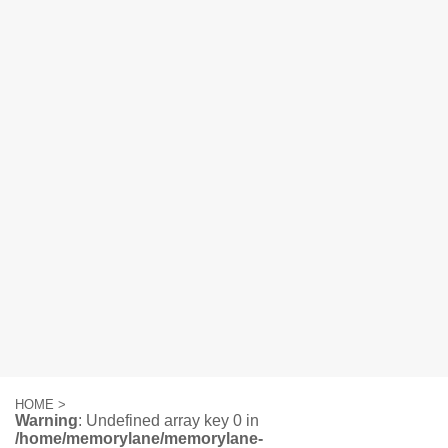
HOME
>
Warning
: Undefined array key 0 in
/home/memorylane/memorylane-