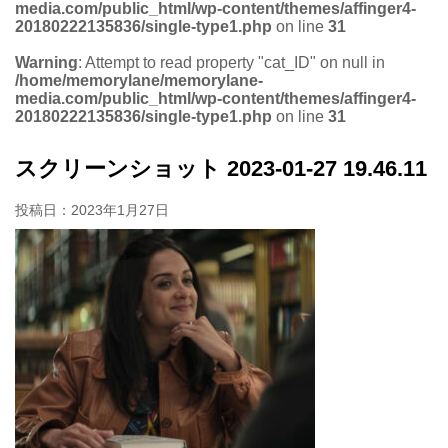
media.com/public_html/wp-content/themes/affinger4-
20180222135836/single-type1.php
on line
31
Warning
: Attempt to read property "cat_ID" on null in
/home/memorylane/memorylane-
media.com/public_html/wp-content/themes/affinger4-
20180222135836/single-type1.php
on line
31
スクリーンショット 2023-01-27 19.46.11
投稿日：
2023年1月27日