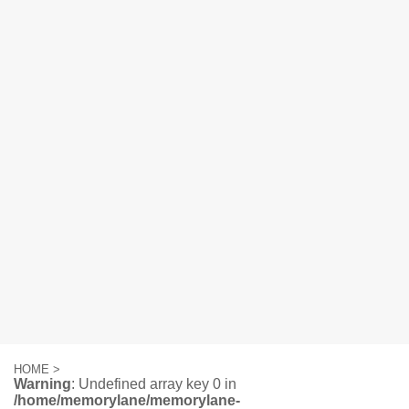
HOME
>
Warning
: Undefined array key 0 in
/home/memorylane/memorylane-