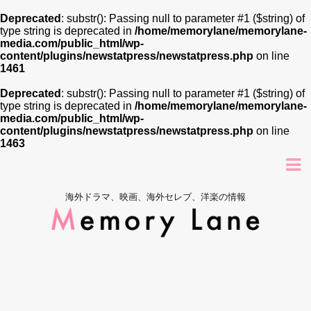
Deprecated
: substr(): Passing null to parameter #1 ($string) of
type string is deprecated in
/home/memorylane/memorylane-
media.com/public_html/wp-
content/plugins/newstatpress/newstatpress.php
on line
1461
Deprecated
: substr(): Passing null to parameter #1 ($string) of
type string is deprecated in
/home/memorylane/memorylane-
media.com/public_html/wp-
content/plugins/newstatpress/newstatpress.php
on line
1463
海外ドラマ、映画、海外セレブ、洋楽の情報