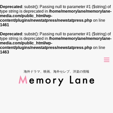
Deprecated
: substr(): Passing null to parameter #1 ($string) of
type string is deprecated in
/home/memorylane/memorylane-
media.com/public_html/wp-
content/plugins/newstatpress/newstatpress.php
on line
1461
Deprecated
: substr(): Passing null to parameter #1 ($string) of
type string is deprecated in
/home/memorylane/memorylane-
media.com/public_html/wp-
content/plugins/newstatpress/newstatpress.php
on line
1463
海外ドラマ、映画、海外セレブ、洋楽の情報