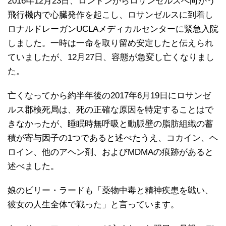
2016年12月23日、ロンドンからロサンゼルスへ向かう
飛行機内で心臓発作を起こし、ロサンゼルスに到着し
ロナルドレーガンUCLAメディカルセンターに緊急入院
しました。一時は一命を取り留め安定したと伝えられ
ていましたが、12月27日、容態が急変し亡くなりまし
た。
亡くなってから約半年後の2017年6月19日にロサンゼ
ルス郡検死局は、死の正確な原因を特定することはで
きなかったが、睡眠時無呼吸と動脈壁の脂肪組織の蓄
積が寄与因子の1つであると述べたうえ、コカイン、ヘ
ロイン、他のアヘン剤、およびMDMAの痕跡があると
述べました。
娘のビリー・ラードも「薬物中毒と精神疾患を戦い、
彼女の人生全体で戦った」と言っています。