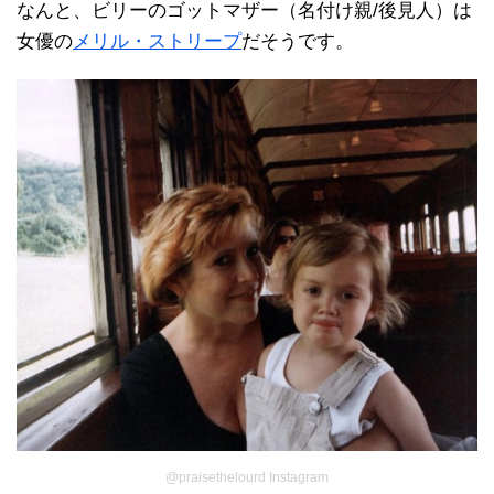
なんと、ビリーのゴットマザー（名付け親/後見人）は
女優の
メリル・ストリープ
だそうです。
@praisethelourd Instagram