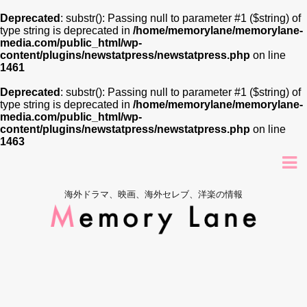
Deprecated
: substr(): Passing null to parameter #1 ($string) of
type string is deprecated in
/home/memorylane/memorylane-
media.com/public_html/wp-
content/plugins/newstatpress/newstatpress.php
on line
1461
Deprecated
: substr(): Passing null to parameter #1 ($string) of
type string is deprecated in
/home/memorylane/memorylane-
media.com/public_html/wp-
content/plugins/newstatpress/newstatpress.php
on line
1463
海外ドラマ、映画、海外セレブ、洋楽の情報