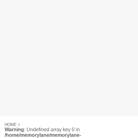
HOME
>
Warning
: Undefined array key 0 in
/home/memorylane/memorylane-