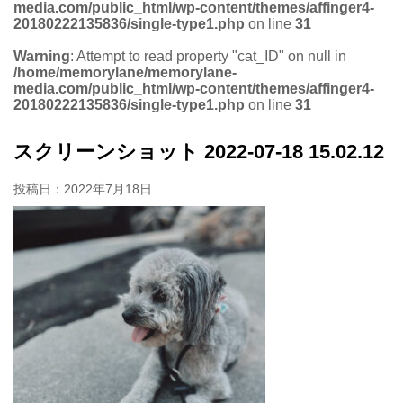
media.com/public_html/wp-content/themes/affinger4-
20180222135836/single-type1.php
on line
31
Warning
: Attempt to read property "cat_ID" on null in
/home/memorylane/memorylane-
media.com/public_html/wp-content/themes/affinger4-
20180222135836/single-type1.php
on line
31
スクリーンショット 2022-07-18 15.02.12
投稿日：
2022年7月18日