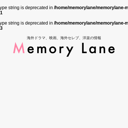
 type string is deprecated in
/home/memorylane/memorylane-me
1
 type string is deprecated in
/home/memorylane/memorylane-me
3
海外ドラマ、映画、海外セレブ、洋楽の情報