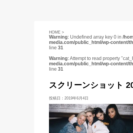
HOME
>
Warning
: Undefined array key 0 in
/ho
media.com/public_html/wp-content/t
line
31
Warning
: Attempt to read property "cat_
media.com/public_html/wp-content/t
line
31
スクリーンショット 2019-0
投稿日：
2019年6月4日