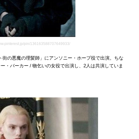
.pinterest.jp/pin/136163588707649933/
リート街の悪魔の理髪師」にアンソニー・ホープ役で出演。ちな
ー・バーカー / 物乞いの女役で出演し、2人は共演していま