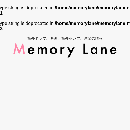
 type string is deprecated in
/home/memorylane/memorylane-me
1
 type string is deprecated in
/home/memorylane/memorylane-me
3
海外ドラマ、映画、海外セレブ、洋楽の情報