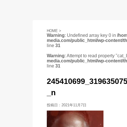
HOME
>
Warning
: Undefined array key 0 in
/ho
media.com/public_html/wp-content/t
line
31
Warning
: Attempt to read property "cat_
media.com/public_html/wp-content/t
line
31
245410699_31963507
_n
投稿日：
2021年11月7日