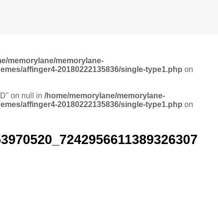
me/memorylane/memorylane-
hemes/affinger4-20180222135836/single-type1.php
on
ID" on null in
/home/memorylane/memorylane-
hemes/affinger4-20180222135836/single-type1.php
on
53970520_7242956611389326307