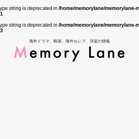
 type string is deprecated in
/home/memorylane/memorylane-me
1
 type string is deprecated in
/home/memorylane/memorylane-me
3
海外ドラマ、映画、海外セレブ、洋楽の情報