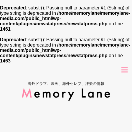
Deprecated
: substr(): Passing null to parameter #1 ($string) of
type string is deprecated in
/home/memorylane/memorylane-
media.com/public_html/wp-
content/plugins/newstatpress/newstatpress.php
on line
1461
Deprecated
: substr(): Passing null to parameter #1 ($string) of
type string is deprecated in
/home/memorylane/memorylane-
media.com/public_html/wp-
content/plugins/newstatpress/newstatpress.php
on line
1463
海外ドラマ、映画、海外セレブ、洋楽の情報