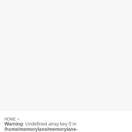
HOME
>
Warning
: Undefined array key 0 in
/home/memorylane/memorylane-