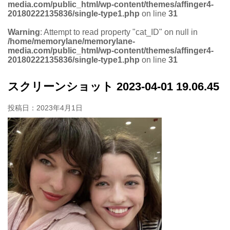
media.com/public_html/wp-content/themes/affinger4-
20180222135836/single-type1.php
on line
31
Warning
: Attempt to read property "cat_ID" on null in
/home/memorylane/memorylane-
media.com/public_html/wp-content/themes/affinger4-
20180222135836/single-type1.php
on line
31
スクリーンショット 2023-04-01 19.06.45
投稿日：
2023年4月1日