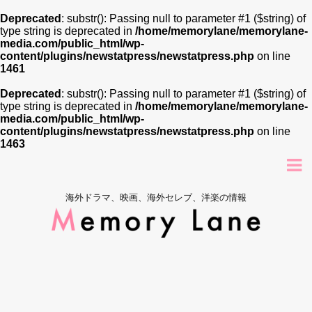
Deprecated
: substr(): Passing null to parameter #1 ($string) of
type string is deprecated in
/home/memorylane/memorylane-
media.com/public_html/wp-
content/plugins/newstatpress/newstatpress.php
on line
1461
Deprecated
: substr(): Passing null to parameter #1 ($string) of
type string is deprecated in
/home/memorylane/memorylane-
media.com/public_html/wp-
content/plugins/newstatpress/newstatpress.php
on line
1463
海外ドラマ、映画、海外セレブ、洋楽の情報