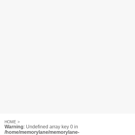
HOME
>
Warning
: Undefined array key 0 in
/home/memorylane/memorylane-