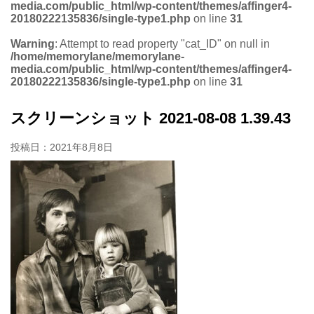
media.com/public_html/wp-content/themes/affinger4-
20180222135836/single-type1.php
on line
31
Warning
: Attempt to read property "cat_ID" on null in
/home/memorylane/memorylane-
media.com/public_html/wp-content/themes/affinger4-
20180222135836/single-type1.php
on line
31
スクリーンショット 2021-08-08 1.39.43
投稿日：
2021年8月8日