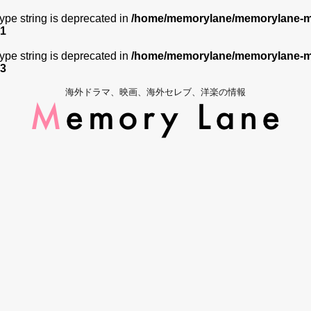
 type string is deprecated in
/home/memorylane/memorylane-me
1
 type string is deprecated in
/home/memorylane/memorylane-me
3
海外ドラマ、映画、海外セレブ、洋楽の情報