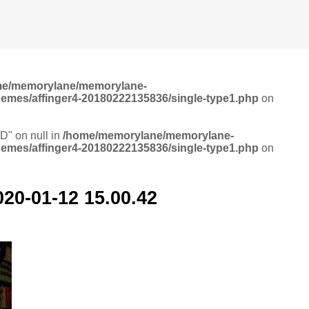
me/memorylane/memorylane-
hemes/affinger4-20180222135836/single-type1.php
on
ID" on null in
/home/memorylane/memorylane-
hemes/affinger4-20180222135836/single-type1.php
on
1-12 15.00.42