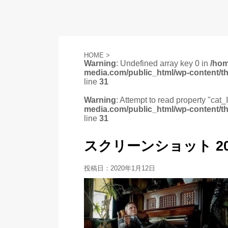
HOME
>
Warning
: Undefined array key 0 in
/ho
media.com/public_html/wp-content/t
line
31
Warning
: Attempt to read property "cat_
media.com/public_html/wp-content/t
line
31
スクリーンショット 2020-0
投稿日：
2020年1月12日