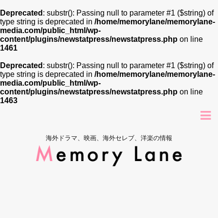
Deprecated
: substr(): Passing null to parameter #1 ($string) of
type string is deprecated in
/home/memorylane/memorylane-
media.com/public_html/wp-
content/plugins/newstatpress/newstatpress.php
on line
1461
Deprecated
: substr(): Passing null to parameter #1 ($string) of
type string is deprecated in
/home/memorylane/memorylane-
media.com/public_html/wp-
content/plugins/newstatpress/newstatpress.php
on line
1463
海外ドラマ、映画、海外セレブ、洋楽の情報