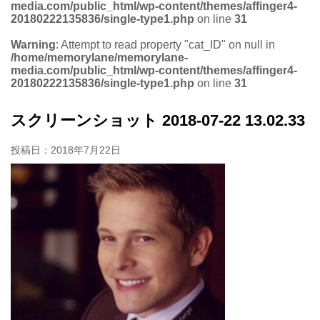
media.com/public_html/wp-content/themes/affinger4-
20180222135836/single-type1.php
on line
31
Warning
: Attempt to read property "cat_ID" on null in
/home/memorylane/memorylane-
media.com/public_html/wp-content/themes/affinger4-
20180222135836/single-type1.php
on line
31
スクリーンショット 2018-07-22 13.02.33
投稿日：
2018年7月22日