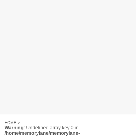
HOME
>
Warning
: Undefined array key 0 in
/home/memorylane/memorylane-