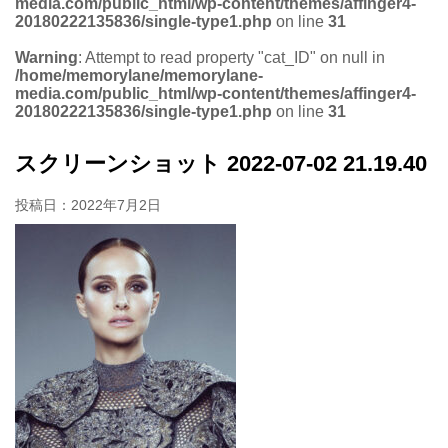
media.com/public_html/wp-content/themes/affinger4-
20180222135836/single-type1.php
on line
31
Warning
: Attempt to read property "cat_ID" on null in
/home/memorylane/memorylane-
media.com/public_html/wp-content/themes/affinger4-
20180222135836/single-type1.php
on line
31
スクリーンショット 2022-07-02 21.19.40
投稿日：
2022年7月2日