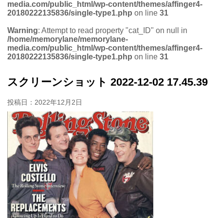
media.com/public_html/wp-content/themes/affinger4-
20180222135836/single-type1.php
on line
31
Warning
: Attempt to read property "cat_ID" on null in
/home/memorylane/memorylane-
media.com/public_html/wp-content/themes/affinger4-
20180222135836/single-type1.php
on line
31
スクリーンショット 2022-12-02 17.45.39
投稿日：
2022年12月2日