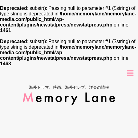
Deprecated
: substr(): Passing null to parameter #1 ($string) of
type string is deprecated in
/home/memorylane/memorylane-
media.com/public_html/wp-
content/plugins/newstatpress/newstatpress.php
on line
1461
Deprecated
: substr(): Passing null to parameter #1 ($string) of
type string is deprecated in
/home/memorylane/memorylane-
media.com/public_html/wp-
content/plugins/newstatpress/newstatpress.php
on line
1463
海外ドラマ、映画、海外セレブ、洋楽の情報