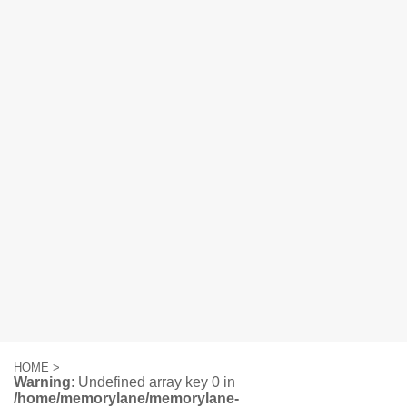
HOME
>
Warning
: Undefined array key 0 in
/home/memorylane/memorylane-