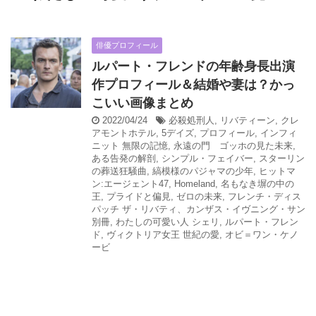
俳優プロフィール
ルパート・フレンドの年齢身長出演
作プロフィール＆結婚や妻は？かっ
こいい画像まとめ
2022/04/24
必殺処刑人
,
リバティーン
,
クレ
アモントホテル
,
5デイズ
,
プロフィール
,
インフィ
ニット 無限の記憶
,
永遠の門 ゴッホの見た未来
,
ある告発の解剖
,
シンプル・フェイバー
,
スターリン
の葬送狂騒曲
,
縞模様のパジャマの少年
,
ヒットマ
ン:エージェント47
,
Homeland
,
名もなき塀の中の
王
,
プライドと偏見
,
ゼロの未来
,
フレンチ・ディス
パッチ ザ・リバティ、カンザス・イヴニング・サン
別冊
,
わたしの可愛い人 シェリ
,
ルパート・フレン
ド
,
ヴィクトリア女王 世紀の愛
,
オビ＝ワン・ケノ
ービ