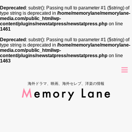
Deprecated
: substr(): Passing null to parameter #1 ($string) of
type string is deprecated in
/home/memorylane/memorylane-
media.com/public_html/wp-
content/plugins/newstatpress/newstatpress.php
on line
1461
Deprecated
: substr(): Passing null to parameter #1 ($string) of
type string is deprecated in
/home/memorylane/memorylane-
media.com/public_html/wp-
content/plugins/newstatpress/newstatpress.php
on line
1463
海外ドラマ、映画、海外セレブ、洋楽の情報