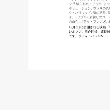
ン 見破られたトリック
,
メッ
ボリューション
,
ウワサの真
ク・ハリウッド
,
猿の惑星: 
イ
,
トリプル9 裏切りのコー
の条件
,
ステイ・フレンズ
,
12月3日に公開される映画
レルソン。前作同様、連続
です。ウディ・ハレルソ ...