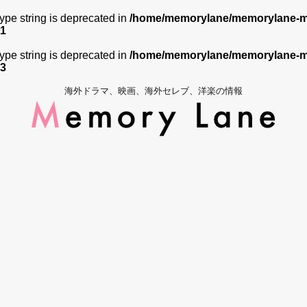
 type string is deprecated in
/home/memorylane/memorylane-me
1
 type string is deprecated in
/home/memorylane/memorylane-me
3
海外ドラマ、映画、海外セレブ、洋楽の情報