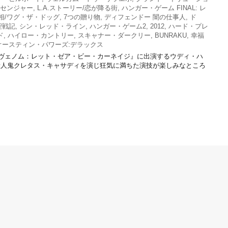
センジャー
,
L.A.ストーリー/恋が降る街
,
ハンガー・ゲーム FINAL: レ
相/ワグ・ザ・ドッグ
,
7つの贈り物
,
ディフェンドー 闇の仕事人
,
ド
聖戦記
,
シン・レッド・ライン
,
ハンガー・ゲーム2
,
2012
,
ハード・プレ
ド
,
ハイロー・カントリー
,
スキャナー・ダークリー
,
BUNRAKU
,
幸福
オースティン・パワーズ:デラックス
『ヴェノム：レット・ゼア・ビー・カーネイジ』に出演するウディ・ハ
殺人鬼クレタス・キャサディを演じ狂気に満ちた演技が楽しみなところ