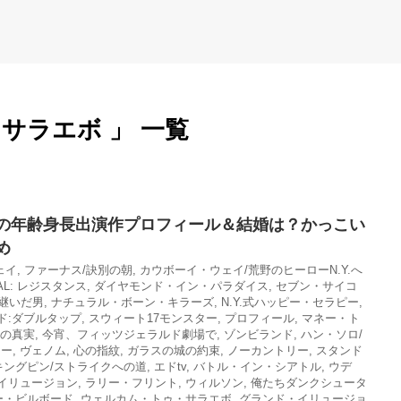
サラエボ 」 一覧
の年齢身長出演作プロフィール＆結婚は？かっこい
め
ェイ
,
ファーナス/訣別の朝
,
カウボーイ・ウェイ/荒野のヒーローN.Y.へ
AL: レジスタンス
,
ダイヤモンド・イン・パラダイス
,
セブン・サイコ
を継いだ男
,
ナチュラル・ボーン・キラーズ
,
N.Y.式ハッピー・セラピー
,
ド:ダブルタップ
,
スウィート17モンスター
,
プロフィール
,
マネー・ト
怖の真実
,
今宵、フィッツジェラルド劇場で
,
ゾンビランド
,
ハン・ソロ/
リー
,
ヴェノム
,
心の指紋
,
ガラスの城の約束
,
ノーカントリー
,
スタンド
キングピン/ストライクへの道
,
エドtv
,
バトル・イン・シアトル
,
ウデ
イリュージョン
,
ラリー・フリント
,
ウィルソン
,
俺たちダンクシュータ
ー・ビルボード
,
ウェルカム・トゥ・サラエボ
,
グランド・イリュージョ