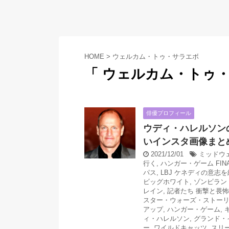
HOME
>
ウェルカム・トゥ・サラエボ
「 ウェルカム・トゥ・
俳優プロフィール
ウディ・ハレルソン
いインスタ画像まと
2021/12/01
ミッドウ
行く
,
ハンガー・ゲーム FIN
パス
,
LBJ ケネディの意志
ビッグホワイト
,
ゾンビラン
レイン
,
記者たち 衝撃と畏
スター・ウォーズ・ストー
アップ
,
ハンガー・ゲーム
,
ィ・ハレルソン
,
グランド・
ー
,
ワイルドキャッツ
,
スリ