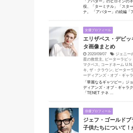
「アバター」のヒロインの
役、「ターミナル」「スタ
ナ。 「アバター」の続編「ア .
女優プロフィール
エリザベス・デビッ
タ画像まとめ
2020/09/07
ジェニー
星の救世主
,
ピーターラビッ
マクベス
,
コードネーム U.N.C
キ
,
ザ・クラウン
,
ピーターラ
ーディアンズ・オブ・ギャラクシ
「華麗なるギャツビー」ジョー
ディアンズ・オブ・ギャラク
「TENET テネ ...
俳優プロフィール
ジェフ・ゴールドブ
子供たちについて！