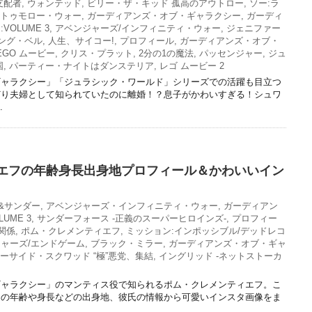
支配者
,
ウォンテッド
,
ビリー・ザ・キッド 孤高のアウトロー
,
ソー:ラ
トゥモロー・ウォー
,
ガーディアンズ・オブ・ギャラクシー
,
ガーディ
OLUME 3
,
アベンジャーズ/インフィニティ・ウォー
,
ジェニファー
ング・ベル
,
人生、サイコー!
,
プロフィール
,
ガーディアンズ・オブ・
EGO ムービー
,
クリス・プラット
,
2分の1の魔法
,
パッセンジャー
,
ジュ
国
,
パーティー・ナイトはダンステリア
,
レゴ ムービー 2
ギャラクシー」「ジュラシック・ワールド」シリーズでの活躍も目立つ
どり夫婦として知られていたのに離婚！？息子がかわいすぎる！シュワ
.
エフの年齢身長出身地プロフィール＆かわいいイン
&サンダー
,
アベンジャーズ・インフィニティ・ウォー
,
ガーディアン
UME 3
,
サンダーフォース -正義のスーパーヒロインズ-
,
プロフィー
関係
,
ポム・クレメンティエフ
,
ミッション:インポッシブル/デッドレコ
ャーズ/エンドゲーム
,
ブラック・ミラー
,
ガーディアンズ・オブ・ギャ
ーサイド・スクワッド “極”悪党、集結
,
イングリッド -ネットストーカ
ギャラクシー」のマンティス役で知られるポム・クレメンティエフ。こ
ての年齢や身長などの出身地、彼氏の情報から可愛いインスタ画像をま