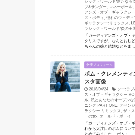
シック・ワールド/新たなる
ブ&サンダー
,
マネーボール
,
アンズ・オブ・ギャラクシー:V
ズ・ボディ
,
憧れのウェディ
ギャラクシー:リミックス
,
L
ラシック・ワールド/炎の王
「ガーディアンズ・オブ・
クリスですが、なんとおし
ちゃんの娘と結婚などをま ..
女優プロフィール
ポム・クレメンティ
スタ画像
2018/04/24
ソー:ラブ
ズ・オブ・ギャラクシー:VOL
ル
,
私とあなたのオープンな
ニング PART ONE
,
アベンジ
ラクシー:リミックス
,
ザ・ス
ーの女-
,
オールド・ボーイ
「ガーディアンズ・オブ・
れから大注目のポムについ
とめてみました。 ポム・ ...