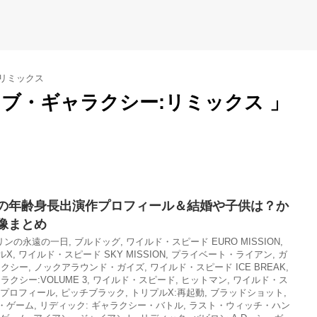
リミックス
ブ・ギャラクシー:リミックス 」
の年齢身長出演作プロフィール＆結婚や子供は？か
像まとめ
リンの永遠の一日
,
ブルドッグ
,
ワイルド・スピード EURO MISSION
,
ルX
,
ワイルド・スピード SKY MISSION
,
プライベート・ライアン
,
ガ
ラクシー
,
ノックアラウンド・ガイズ
,
ワイルド・スピード ICE BREAK
,
シー:VOLUME 3
,
ワイルド・スピード
,
ヒットマン
,
ワイルド・ス
プロフィール
,
ピッチブラック
,
トリプルX:再起動
,
ブラッドショット
,
・ゲーム
,
リディック: ギャラクシー・バトル
,
ラスト・ウィッチ・ハン