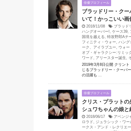
俳優プロフィール
ブラッドリー・クー
いて！かっこいい画
2018/11/08
ブラッド
ハングオーバー!
,
ケース39
,
国境を越える
,
特攻野郎Aチーム
フィニティ・ウォー
,
ハング
ーク、アイラブユー
,
ウォー
オブ・ギャラクシー:リミッ
ワード
,
アリースター誕生
,
2019年3月8日公開 ク
じるブラッドリー・クーパー。
の活躍も ...
俳優プロフィール
クリス・プラットの
シュワちゃんの娘と
2018/06/17
アベンジ
ロラド
,
ジュラシック・ワー
ークス・アンド・レクリエ