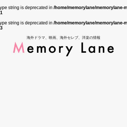
 type string is deprecated in
/home/memorylane/memorylane-me
1
 type string is deprecated in
/home/memorylane/memorylane-me
3
海外ドラマ、映画、海外セレブ、洋楽の情報