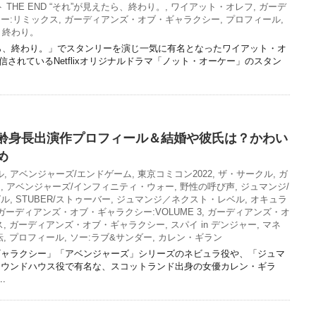
ト THE END “それ”が見えたら、終わり。
,
ワイアット・オレフ
,
ガーデ
ー:リミックス
,
ガーディアンズ・オブ・ギャラクシー
,
プロフィール
,
ら、終わり。
えたら、終わり。」でスタンリーを演じ一気に有名となったワイアット・オ
配信されているNetflixオリジナルドラマ「ノット・オーケー」のスタン
齢身長出演作プロフィール＆結婚や彼氏は？かわい
め
ル
,
アベンジャーズ/エンドゲーム
,
東京コミコン2022
,
ザ・サークル
,
ガ
ク
,
アベンジャーズ/インフィニティ・ウォー
,
野性の呼び声
,
ジュマンジ/
グル
,
STUBER/ストゥーバー
,
ジュマンジ／ネクスト・レベル
,
オキュラ
ガーディアンズ・オブ・ギャラクシー:VOLUME 3
,
ガーディアンズ・オ
ス
,
ガーディアンズ・オブ・ギャラクシー
,
スパイ in デンジャー
,
マネ
転
,
プロフィール
,
ソー:ラブ&サンダー
,
カレン・ギラン
ギャラクシー」「アベンジャーズ」シリーズのネビュラ役や、「ジュマ
ラウンドハウス役で有名な、スコットランド出身の女優カレン・ギラ
.