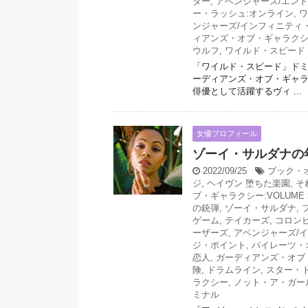
ター
,
アベンジャーズ/エン
ー・ラッシュ:オンライン
,
ワ
ンジャーズ/インフィニティ
ィアンズ・オブ・ギャラクシ
ウルフ
,
ワイルド・スピード M
「ワイルド・スピード」ド
ーディアンズ・オブ・ギャラ
俳優として活躍するヴィ ...
女優プロフィール
ゾーイ・サルダナの
2022/09/25
ブック・
ジ
,
ヘイヴン 堕ちた楽園
,
そ
ブ・ギャラクシー:VOLUME 
の銃弾
,
ゾーイ・サルダナ
,
ゲーム
,
テイカーズ
,
コロン
ーザーズ
,
アベンジャーズ/
ジ・ポイント
,
パイレーツ・
恋人
,
ガーディアンズ・オブ
険
,
ドラムライン
,
スター・ト
ラクシー
,
ノット・ア・ガー
ミナル