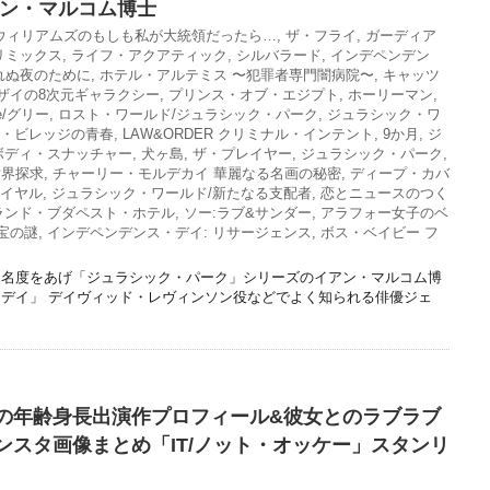
アン・マルコム博士
ウィリアムズのもしも私が大統領だったら…
,
ザ・フライ
,
ガーディア
リミックス
,
ライフ・アクアティック
,
シルバラード
,
インデペンデン
れぬ夜のために
,
ホテル・アルテミス 〜犯罪者専門闇病院〜
,
キャッツ
ザイの8次元ギャラクシー
,
プリンス・オブ・エジプト
,
ホーリーマン
,
ee/グリー
,
ロスト・ワールド/ジュラシック・パーク
,
ジュラシック・ワ
・ビレッジの青春
,
LAW&ORDER クリミナル・インテント
,
9か月
,
ジ
/ボディ・スナッチャー
,
犬ヶ島
,
ザ・プレイヤー
,
ジュラシック・パーク
,
世界探求
,
チャーリー・モルデカイ 華麗なる名画の秘密
,
ディープ・カバ
ロイヤル
,
ジュラシック・ワールド/新たなる支配者
,
恋とニュースのつく
ランド・ブダペスト・ホテル
,
ソー:ラブ&サンダー
,
アラフォー女子のベ
宝の謎
,
インデペンデンス・デイ: リサージェンス
,
ボス・ベイビー フ
知名度をあげ「ジュラシック・パーク」シリーズのイアン・マルコム博
デイ」 デイヴィッド・レヴィンソン役などでよく知られる俳優ジェ
の年齢身長出演作プロフィール&彼女とのラブラブ
ンスタ画像まとめ「IT/ノット・オッケー」スタンリ