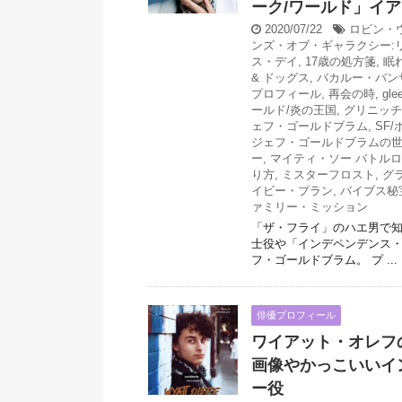
ーク/ワールド」イ
2020/07/22
ロビン・
ンズ・オブ・ギャラクシー:
ス・デイ
,
17歳の処方箋
,
眠
& ドッグス
,
バカルー・バン
プロフィール
,
再会の時
,
gl
ールド/炎の王国
,
グリニッチ
ェフ・ゴールドブラム
,
SF
ジェフ・ゴールドブラムの
ー
,
マイティ・ソー バトル
り方
,
ミスターフロスト
,
グ
イビー・プラン
,
バイブス秘
ァミリー・ミッション
「ザ・フライ」のハエ男で
士役や「インデペンデンス・
フ・ゴールドブラム。 プ ...
俳優プロフィール
ワイアット・オレフ
画像やかっこいいイ
ー役