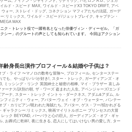
ドゲーム
,
アイアン・ジャイアント
,
リディック
,
バビロン A.D.
,
シュガ
イルド・スピード MAX
,
ワイルド・スピードX3 TOKYO DRIFT
,
アベ
・ウォー
,
ストレイ・ドッグ
,
コネクション マフィアたちの法廷
,
ガーデ
ー:リミックス
,
ワイルド・スピード/ジェットブレイク
,
キャプテン・
EGA MAX
ミニク・トレット役で一躍有名となった俳優ヴィン・ディーゼル。「ガ
クシー」のグルートの声としても知られています。 今回はアクション
年齢身長出演作プロフィール＆結婚や子供は？
オブ・ライフ 〜マノロの数奇な冒険〜
,
プロフィール
,
センターステー
れでも、やっぱりパパが好き!
,
スター・トレック
,
ガーディアンズ・オ
3
,
ミッシング・リンク 英国紳士と秘密の相棒
,
マイ・ブラザー 哀しみ
ファーナス/訣別の朝
,
ザ・ワーズ 盗まれた人生
,
アベンジャーズ/エンド
ビアーナ
,
スター・トレック イントゥ・ダークネス
,
アダム&アダム
,
ル
インフィニティ・ウォー
,
アバター:ウェイ・オブ・ウォーター
,
バンテー
オブ・カリビアン/呪われた海賊たち
,
アバター
,
ゲス・フー/招かれざる
・ギャラクシー:リミックス
,
映画マイリトルポニー プリンセスの大冒
レック BEYOND
,
バーバラと心の巨人
,
ガーディアンズ・オブ・ギャ
ル
,
お葬式に乾杯!
,
夜に生きる
,
恋人にしてはいけない男の愛し方
,
ター