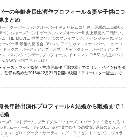
パーの年齢身長出演作プロフィール＆妻や子供につ
像まとめ
リー・クーパー
,
ハングオーバー! 消えた花ムコと史上最悪の二日酔い
,
アベンジャーズ/エンドゲーム
,
ハングオーバー!! 史上最悪の二日酔い、
 THE MOVIE
,
世界にひとつのプレイブック
,
アベンジャーズ/イン
オーバー!!! 最後の反省会
,
アロハ
,
アメリカン・スナイパー
,
ニューヨ
・ドッグス
,
ガーディアンズ・オブ・ギャラクシー
,
ガーディアンズ・
クス
,
バレンタインデー
,
プロフィール
,
イエスマン “YES”は人生のパス
そんな彼なら捨てちゃえば?
リント・イーストウッド監督・主演最新作『運び屋』でコリン・ベイツ役を演
監督も務めた2018年12月21日公開の映画「アリー/スター誕生」で
身長年齢出演作プロフィール＆結婚から離婚まで！
結婚
ャーズ/エンドゲーム
,
ブライダル・ウォーズ
,
エバーウッド 遥かなるコ
ルド
,
ムービー43
,
The O.C.
,
her/世界でひとつの彼女
,
運命の元カレ
,
パ
ーション
,
ゼロ・ダーク・サーティ
,
マグニフィセント・セブン
,
ジュラ