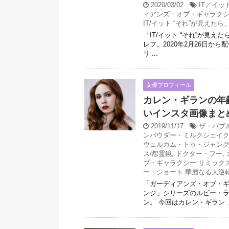
2020/03/02
IT／イッ
ィアンズ・オブ・ギャラクシ
IT/イット “それ”が見えた
「IT/イット “それ”が見
レフ。2020年2月26日から
リ ...
女優プロフィール
カレン・ギランの年
いインスタ画像まと
2019/11/17
ザ・バブ
ンパウダー・ミルクシェイ
ウェルカム・トゥ・ジャン
ス/怨霊鏡
,
ドクター・フー
,
ブ・ギャラクシー:リミック
ー・ショート 華麗なる大逆
「ガーディアンズ・オブ・
ンジ」シリーズのルビー・
ン。 今回はカレン・ギラン ..