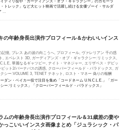
ネイティリ役や「ガーディアンズ・オブ・ギャラクシー」のガモーラ
ー・トレック」など大ヒット映画で活躍し続ける女優ゾーイ・サルダ
..
キの年齢身長出演作プロフィール＆かわいいインス
の記憶
,
ブレス あの波の向こうへ
,
プロフィール
,
ヴァレリアン 千の惑
ト
,
エベレスト 3D
,
ガーディアンズ・オブ・ギャラクシー:リミックス
,
.L.E
,
華麗なるギャツビー
,
ナイト・マネジャー
,
エリザベス・デビッ
ビット2/バーナバスの誘惑
,
クローバーフィールド・パラドックス
,
ガ
ー:VOLUME 3
,
TENET テネット
,
ロスト・マネー 偽りの報酬
ダン・ベイカー役で注目を集め「コードネーム U.N.C.L.E.」「ガー
シー:リミックス」「クローバーフィールド・パラドックス」
ラムの年齢身長出演作プロフィール＆31歳差の妻や
かっこいいインスタ画像まとめ「ジュラシック・パ