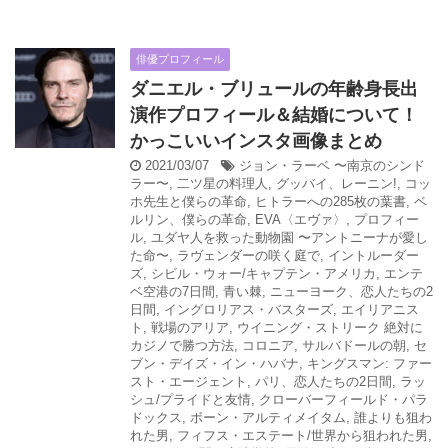
俳優プロフィール
ダニエル・ブリュールの年齢身長出
演作プロフィール＆結婚について！
かっこいいインスタ画像まとめ
2021/03/07
ジョン・ラーベ 〜南京のシンド
ラー〜
,
二ツ星の料理人
,
グッバイ、レーニン!
,
コッ
ホ先生と僕らの革命
,
ヒトラーへの285枚の葉書
,
ベ
ルリン、僕らの革命
,
EVA〈エヴァ〉
,
プロフィー
ル
,
ユダヤ人を救った動物園 〜アントニーナが愛し
た命〜
,
ラヴェンダーの咲く庭で
,
イントルーダー
ズ
,
シビル・ウォー/キャプテン・アメリカ
,
エンテ
ベ空港の7日間
,
青い棘
,
ニューヨーク、恋人たちの2
日間
,
イングロリアス・バスターズ
,
エイリアニス
ト
,
戦場のアリア
,
ウイニング・ストリーク 絶対に
カジノで勝つ方法
,
コロニア
,
サルバドールの朝
,
セ
ブン・デイズ・イン・ハバナ
,
キングスマン: ファー
スト・エージェント
,
パリ、恋人たちの2日間
,
ラッ
シュ/プライドと友情
,
クローバーフィールド・パラ
ドックス
,
ボーン・アルティメイタム
,
誰よりも狙わ
れた男
,
フィフス・エステート/世界から狙われた男
,