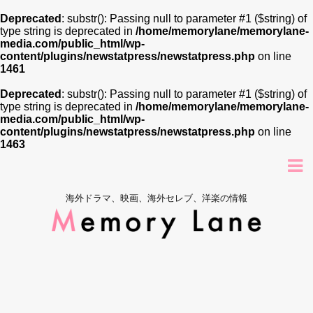
Deprecated
: substr(): Passing null to parameter #1 ($string) of
type string is deprecated in
/home/memorylane/memorylane-
media.com/public_html/wp-
content/plugins/newstatpress/newstatpress.php
on line
1461
Deprecated
: substr(): Passing null to parameter #1 ($string) of
type string is deprecated in
/home/memorylane/memorylane-
media.com/public_html/wp-
content/plugins/newstatpress/newstatpress.php
on line
1463
海外ドラマ、映画、海外セレブ、洋楽の情報