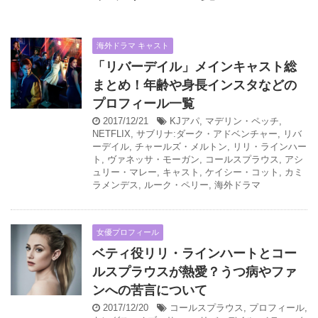
海外ドラマ キャスト
「リバーデイル」メインキャスト総
まとめ！年齢や身長インスタなどの
プロフィール一覧
2017/12/21
KJアパ
,
マデリン・ペッチ
,
NETFLIX
,
サブリナ:ダーク・アドベンチャー
,
リバ
ーデイル
,
チャールズ・メルトン
,
リリ・ラインハー
ト
,
ヴァネッサ・モーガン
,
コールスプラウス
,
アシ
ュリー・マレー
,
キャスト
,
ケイシー・コット
,
カミ
ラメンデス
,
ルーク・ペリー
,
海外ドラマ
女優プロフィール
ベティ役リリ・ラインハートとコー
ルスプラウスが熱愛？うつ病やファ
ンへの苦言について
2017/12/20
コールスプラウス
,
プロフィール
,