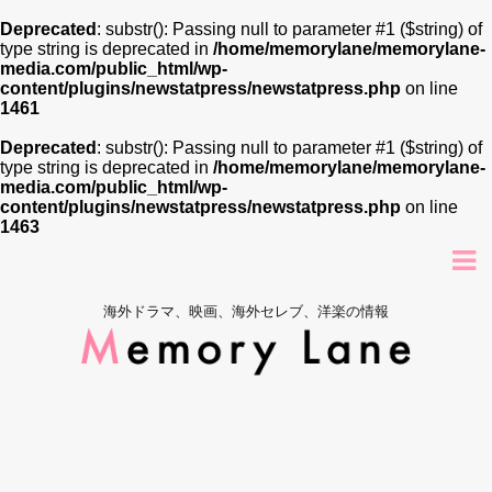
Deprecated
: substr(): Passing null to parameter #1 ($string) of
type string is deprecated in
/home/memorylane/memorylane-
media.com/public_html/wp-
content/plugins/newstatpress/newstatpress.php
on line
1461
Deprecated
: substr(): Passing null to parameter #1 ($string) of
type string is deprecated in
/home/memorylane/memorylane-
media.com/public_html/wp-
content/plugins/newstatpress/newstatpress.php
on line
1463
海外ドラマ、映画、海外セレブ、洋楽の情報