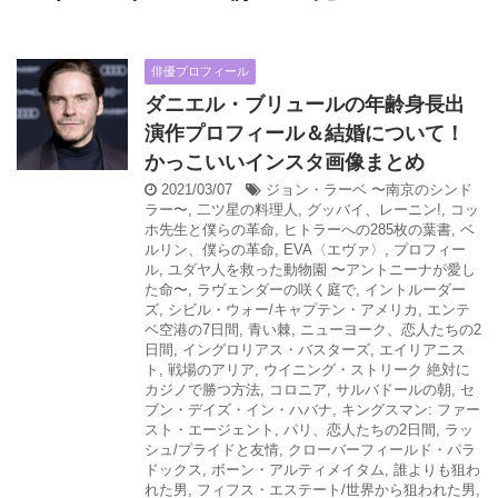
俳優プロフィール
ダニエル・ブリュールの年齢身長出
演作プロフィール＆結婚について！
かっこいいインスタ画像まとめ
2021/03/07
ジョン・ラーベ 〜南京のシンド
ラー〜
,
二ツ星の料理人
,
グッバイ、レーニン!
,
コッ
ホ先生と僕らの革命
,
ヒトラーへの285枚の葉書
,
ベ
ルリン、僕らの革命
,
EVA〈エヴァ〉
,
プロフィー
ル
,
ユダヤ人を救った動物園 〜アントニーナが愛し
た命〜
,
ラヴェンダーの咲く庭で
,
イントルーダー
ズ
,
シビル・ウォー/キャプテン・アメリカ
,
エンテ
ベ空港の7日間
,
青い棘
,
ニューヨーク、恋人たちの2
日間
,
イングロリアス・バスターズ
,
エイリアニス
ト
,
戦場のアリア
,
ウイニング・ストリーク 絶対に
カジノで勝つ方法
,
コロニア
,
サルバドールの朝
,
セ
ブン・デイズ・イン・ハバナ
,
キングスマン: ファー
スト・エージェント
,
パリ、恋人たちの2日間
,
ラッ
シュ/プライドと友情
,
クローバーフィールド・パラ
ドックス
,
ボーン・アルティメイタム
,
誰よりも狙わ
れた男
,
フィフス・エステート/世界から狙われた男
,