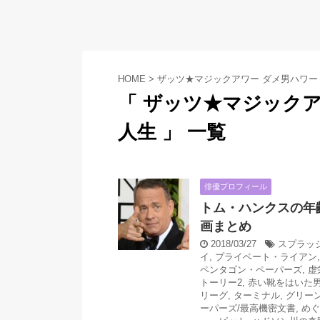
HOME
>
ザッツ★マジックアワー ダメ男ハワー
「 ザッツ★マジック
人生 」 一覧
俳優プロフィール
トム・ハンクスの年
画まとめ
2018/03/27
スプラッ
イ
,
プライベート・ライアン
ペンタゴン・ペーパーズ
,
虚
トーリー2
,
赤い靴をはいた
リーグ
,
ターミナル
,
グリー
ーパーズ/最高機密文書
,
めぐ