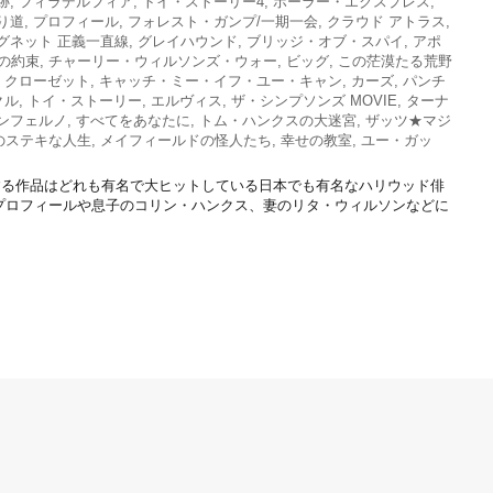
跡
,
フィラデルフィア
,
トイ・ストーリー4
,
ポーラー・エクスプレス
,
り道
,
プロフィール
,
フォレスト・ガンプ/一期一会
,
クラウド アトラス
,
グネット 正義一直線
,
グレイハウンド
,
ブリッジ・オブ・スパイ
,
アポ
の約束
,
チャーリー・ウィルソンズ・ウォー
,
ビッグ
,
この茫漠たる荒野
・クローゼット
,
キャッチ・ミー・イフ・ユー・キャン
,
カーズ
,
パンチ
クル
,
トイ・ストーリー
,
エルヴィス
,
ザ・シンプソンズ MOVIE
,
ターナ
ンフェルノ
,
すべてをあなたに
,
トム・ハンクスの大迷宮
,
ザッツ★マジ
のステキな人生
,
メイフィールドの怪人たち
,
幸せの教室
,
ユー・ガッ
する作品はどれも有名で大ヒットしている日本でも有名なハリウッド俳
プロフィールや息子のコリン・ハンクス、妻のリタ・ウィルソンなどに