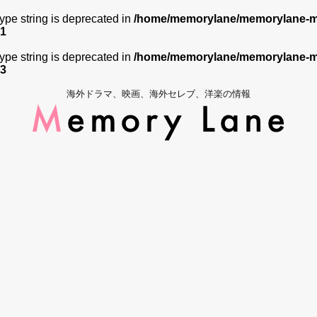
 type string is deprecated in
/home/memorylane/memorylane-me
1
 type string is deprecated in
/home/memorylane/memorylane-me
3
海外ドラマ、映画、海外セレブ、洋楽の情報