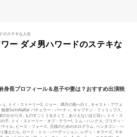
ドのステキな人生
アワー ダメ男ハワードのステキな
齢身長プロフィール＆息子や妻は？おすすめ出演映
シュ
,
トイ・ストーリー3
,
ジョー、満月の島へ行く
,
キャスト・アウェ
,
独身SaYoNaRa! バチェラー・パーティ
,
キャプテン・フィリップス
,
栄のかがり火
,
ものすごくうるさくて、ありえないほど近い
,
トイ・ス
男の子
,
トイ・ストーリー・オブ・テラー!
,
トム・ハンクス
,
プリティ・
ンマイル
,
ピース・フォース
,
王様のためのホログラム
,
ペンタゴン・ペ
り逢えたら
,
ロード・トゥ・パーディション
,
レディ・キラーズ
,
マネ