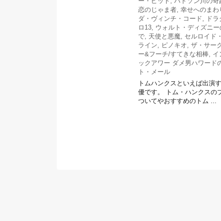
ー・ピット
,
ハドソン川の奇
恋のじゃま者
,
幸せへのまわ
ダ・ヴィンチ・コード
,
ドラ
ロ13
,
ウォルト・ディズニー
で
,
天使と悪魔
,
セルロイド
ライン
,
ピノキオ
,
ザ・サー
ー&フーチ/すてきな相棒
,
イ
ックアワー ダメ男ハワード
ト・メール
トムハンクスといえば出演
優です。 トム・ハンクスの
ついてやおすすめのトム ...