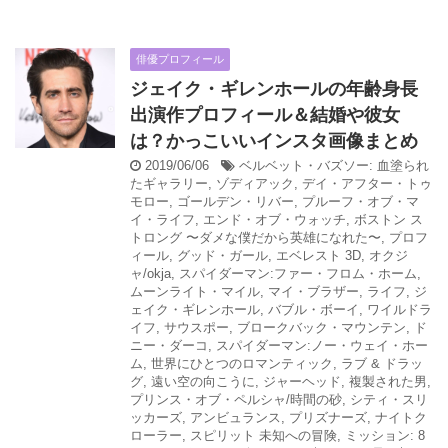
俳優プロフィール
ジェイク・ギレンホールの年齢身長
出演作プロフィール＆結婚や彼女
は？かっこいいインスタ画像まとめ
2019/06/06
ベルベット・バズソー: 血塗られ
たギャラリー
,
ゾディアック
,
デイ・アフター・トゥ
モロー
,
ゴールデン・リバー
,
プルーフ・オブ・マ
イ・ライフ
,
エンド・オブ・ウォッチ
,
ボストン ス
トロング 〜ダメな僕だから英雄になれた〜
,
プロフ
ィール
,
グッド・ガール
,
エベレスト 3D
,
オクジ
ャ/okja
,
スパイダーマン:ファー・フロム・ホーム
,
ムーンライト・マイル
,
マイ・ブラザー
,
ライフ
,
ジ
ェイク・ギレンホール
,
バブル・ボーイ
,
ワイルドラ
イフ
,
サウスポー
,
ブロークバック・マウンテン
,
ド
ニー・ダーコ
,
スパイダーマン:ノー・ウェイ・ホー
ム
,
世界にひとつのロマンティック
,
ラブ & ドラッ
グ
,
遠い空の向こうに
,
ジャーヘッド
,
複製された男
,
プリンス・オブ・ペルシャ/時間の砂
,
シティ・スリ
ッカーズ
,
アンビュランス
,
プリズナーズ
,
ナイトク
ローラー
,
スピリット 未知への冒険
,
ミッション: 8