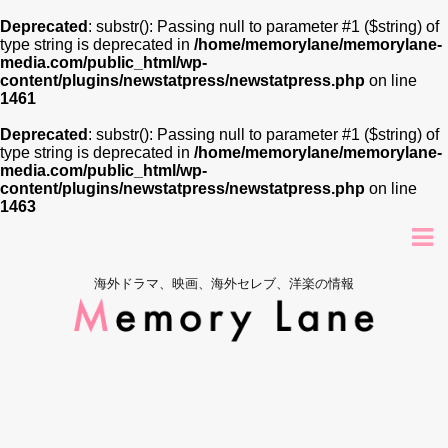
Deprecated
: substr(): Passing null to parameter #1 ($string) of
type string is deprecated in
/home/memorylane/memorylane-
media.com/public_html/wp-
content/plugins/newstatpress/newstatpress.php
on line
1461
Deprecated
: substr(): Passing null to parameter #1 ($string) of
type string is deprecated in
/home/memorylane/memorylane-
media.com/public_html/wp-
content/plugins/newstatpress/newstatpress.php
on line
1463
海外ドラマ、映画、海外セレブ、洋楽の情報