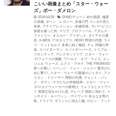
こいい画像まとめ「スター・ウォー
ズ」ポー・ダメロン
2019/10/29
DUNE/デューン 砂の惑星
,
極悪
の流儀
,
ボーン・レガシー
,
永遠の門 ゴッホの見た
未来
,
アナイアレイション -全滅領域-
,
サバービコン
仮面を被った街
,
マリア
,
プロフィール
,
アダムス・
ファミリー
,
オスカー・アイザック
,
ダイアナの選
択
,
X-MEN: アポカリプス
,
HERO 野望の代償
,
ライ
フ・イットセルフ 未来に続く物語
,
チェ 28歳の革
命
,
スパイダーマン: スパイダーバース
,
トリプル・
フロンティア
,
アレクサンドリア
,
スター・ウォー
ズ/フォースの覚醒
,
ワールド・オブ・ライズ
,
エン
ジェル ウォーズ
,
エクス・マキナ
,
THE PROMISE/
君への誓い
,
リベンジ・フォー・ジョリー 愛犬のた
めに撃て!
,
スター・ウォーズ/最後のジェダイ
,
アメ
リカン・ドリーマー 理想の代償
,
ウォント・バッ
ク・ダウン -ママたちの学校戦争-
,
スター・ウォー
ズ/スカイウォーカーの夜明け
,
ウォリスとエドワー
ド 英国王冠をかけた恋
,
テレーズ 情欲に溺れて
,
イ
ンサイド・ルーウィン・デイヴィス 名もなき男の
歌
,
ドライヴ
,
ギリシャに消えた嘘
,
ロビン・フッド