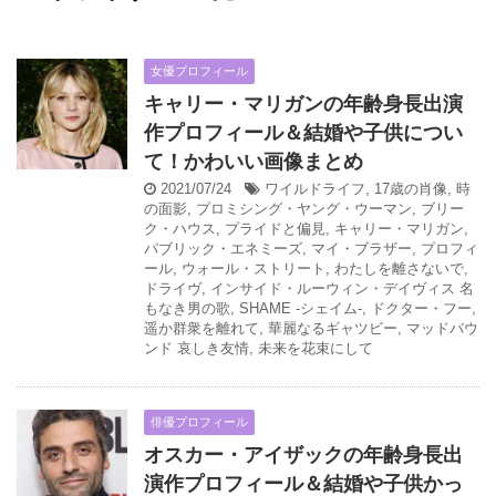
女優プロフィール
キャリー・マリガンの年齢身長出演
作プロフィール＆結婚や子供につい
て！かわいい画像まとめ
2021/07/24
ワイルドライフ
,
17歳の肖像
,
時
の面影
,
プロミシング・ヤング・ウーマン
,
ブリー
ク・ハウス
,
プライドと偏見
,
キャリー・マリガン
,
パブリック・エネミーズ
,
マイ・ブラザー
,
プロフィ
ール
,
ウォール・ストリート
,
わたしを離さないで
,
ドライヴ
,
インサイド・ルーウィン・デイヴィス 名
もなき男の歌
,
SHAME -シェイム-
,
ドクター・フー
,
遥か群衆を離れて
,
華麗なるギャツビー
,
マッドバウ
ンド 哀しき友情
,
未来を花束にして
俳優プロフィール
オスカー・アイザックの年齢身長出
演作プロフィール＆結婚や子供かっ