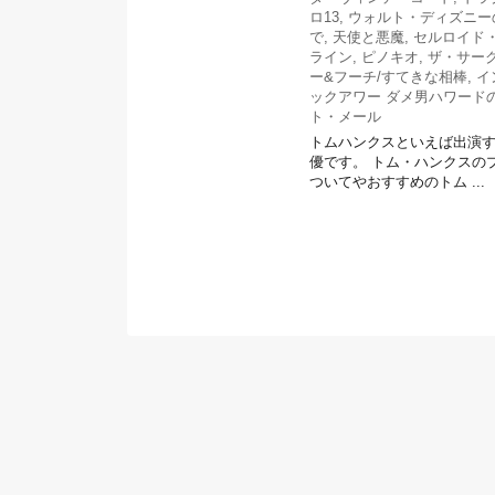
ロ13
,
ウォルト・ディズニー
で
,
天使と悪魔
,
セルロイド
ライン
,
ピノキオ
,
ザ・サー
ー&フーチ/すてきな相棒
,
イ
ックアワー ダメ男ハワード
ト・メール
トムハンクスといえば出演
優です。 トム・ハンクスの
ついてやおすすめのトム ...