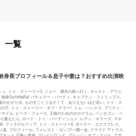
 一覧
齢身長プロフィール＆息子や妻は？おすすめ出演映
シュ
,
トイ・ストーリー3
,
ジョー、満月の島へ行く
,
キャスト・アウェ
,
独身SaYoNaRa! バチェラー・パーティ
,
キャプテン・フィリップス
,
栄のかがり火
,
ものすごくうるさくて、ありえないほど近い
,
トイ・ス
男の子
,
トイ・ストーリー・オブ・テラー!
,
トム・ハンクス
,
プリティ・
ンマイル
,
ピース・フォース
,
王様のためのホログラム
,
ペンタゴン・ペ
り逢えたら
,
ロード・トゥ・パーディション
,
レディ・キラーズ
,
マネ
跡
,
フィラデルフィア
,
トイ・ストーリー4
,
ポーラー・エクスプレス
,
り道
,
プロフィール
,
フォレスト・ガンプ/一期一会
,
クラウド アトラス
,
グネット 正義一直線
,
グレイハウンド
,
ブリッジ・オブ・スパイ
,
アポ