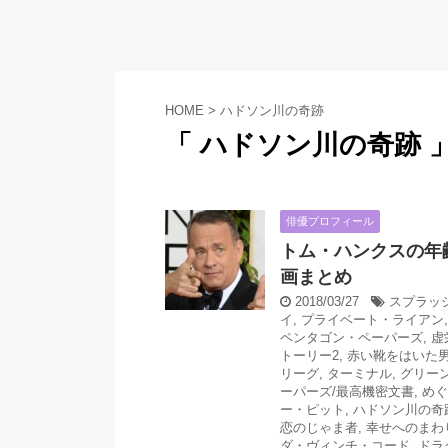
HOME
>
ハドソン川の奇跡
「 ハドソン川の奇跡 」
俳優プロフィール
トム・ハンクスの年
画まとめ
2018/03/27
スプラッ
イ
,
プライベート・ライアン
ペンタゴン・ペーパーズ
,
虚
トーリー2
,
赤い靴をはいた
リーグ
,
ターミナル
,
グリー
ーパーズ/最高機密文書
,
めぐ
ー・ピット
,
ハドソン川の奇
恋のじゃま者
,
幸せへのまわ
ダ・ヴィンチ・コード
,
ドラ