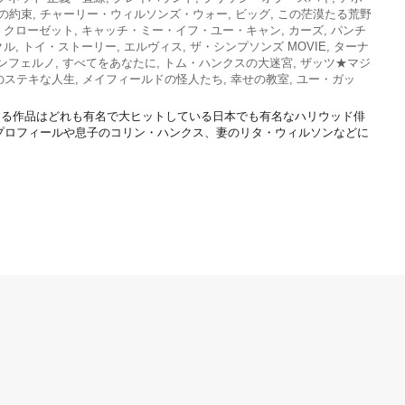
の約束
,
チャーリー・ウィルソンズ・ウォー
,
ビッグ
,
この茫漠たる荒野
・クローゼット
,
キャッチ・ミー・イフ・ユー・キャン
,
カーズ
,
パンチ
クル
,
トイ・ストーリー
,
エルヴィス
,
ザ・シンプソンズ MOVIE
,
ターナ
ンフェルノ
,
すべてをあなたに
,
トム・ハンクスの大迷宮
,
ザッツ★マジ
のステキな人生
,
メイフィールドの怪人たち
,
幸せの教室
,
ユー・ガッ
する作品はどれも有名で大ヒットしている日本でも有名なハリウッド俳
プロフィールや息子のコリン・ハンクス、妻のリタ・ウィルソンなどに