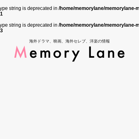
 type string is deprecated in
/home/memorylane/memorylane-me
1
 type string is deprecated in
/home/memorylane/memorylane-me
3
海外ドラマ、映画、海外セレブ、洋楽の情報