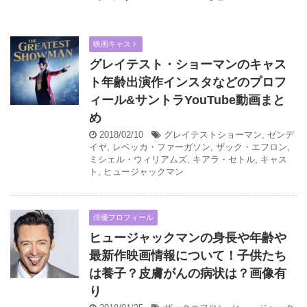
映画キャスト
グレイテスト・ショーマンのキャス
ト年齢出演作インスタなどのプロフ
ィール&サントラYouTube動画まと
め
2018/02/10
グレイテストショーマン
,
ゼンデ
イヤ
,
レベッカ・ファーガソン
,
ザック・エフロン
,
ミシェル・ウィリアムズ
,
キアラ・セトル
,
キャス
ト
,
ヒュージャックマン
俳優プロフィール
ヒュージャックマンの身長や年齢や
最新作映画情報について！子供たち
は養子？皮膚がんの病状は？画像有
り