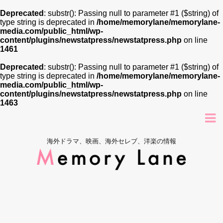
Deprecated
: substr(): Passing null to parameter #1 ($string) of
type string is deprecated in
/home/memorylane/memorylane-
media.com/public_html/wp-
content/plugins/newstatpress/newstatpress.php
on line
1461
Deprecated
: substr(): Passing null to parameter #1 ($string) of
type string is deprecated in
/home/memorylane/memorylane-
media.com/public_html/wp-
content/plugins/newstatpress/newstatpress.php
on line
1463
海外ドラマ、映画、海外セレブ、洋楽の情報