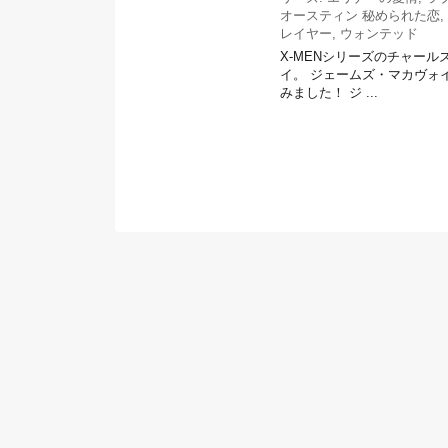
オースティン 秘められた恋
,
レイヤー
,
ウォンテッド
X-MENシリーズのチャール
イ。 ジェームズ・マカヴォ
みました！ ジ ...