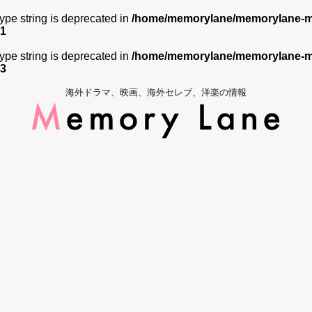
 type string is deprecated in
/home/memorylane/memorylane-me
1
 type string is deprecated in
/home/memorylane/memorylane-me
3
海外ドラマ、映画、海外セレブ、洋楽の情報