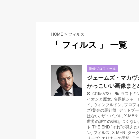
HOME
>
フィルス
「 フィルス 」 一覧
俳優プロフィール
ジェームズ・マカヴ
かっこいい画像まと
2019/07/27
ラストキ
イオンと魔女
,
名探偵シャー
イ
,
ウィンブルドン
,
プロフ
ズ/黄金の羅針盤
,
デッドプー
はない
,
ザ・バブル
,
X-ME
世界の涯ての鼓動
,
つぐない
ト THE END “それ”が見
ン
,
フィルス
,
X-MEN: ダ
リーズ: エリナーの愛情
,
ラ