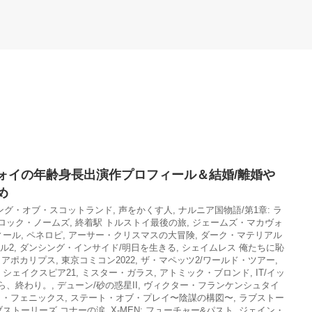
ォイの年齢身長出演作プロフィール＆結婚/離婚や
め
ング・オブ・スコットランド
,
声をかくす人
,
ナルニア国物語/第1章: ラ
ロック・ノームズ
,
終着駅 トルストイ最後の旅
,
ジェームズ・マカヴォ
ィール
,
ペネロピ
,
アーサー・クリスマスの大冒険
,
ダーク・マテリアル
ル2
,
ダンシング・インサイド/明日を生きる
,
シェイムレス 俺たちに恥
N: アポカリプス
,
東京コミコン2022
,
ザ・マペッツ2/ワールド・ツアー
,
,
シェイクスピア21
,
ミスター・ガラス
,
アトミック・ブロンド
,
IT/イッ
えたら、終わり。
,
デューン/砂の惑星II
,
ヴィクター・フランケンシュタイ
ーク・フェニックス
,
ステート・オブ・プレイ〜陰謀の構図〜
,
ラブストー
ブストーリーズ コナーの涙
,
X-MEN: フューチャー&パスト
,
ジェイン・