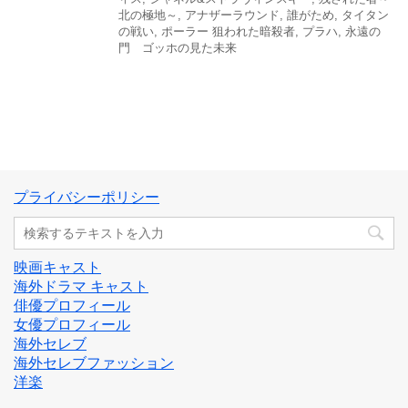
北の極地～
,
アナザーラウンド
,
誰がため
,
タイタン
の戦い
,
ポーラー 狙われた暗殺者
,
プラハ
,
永遠の
門 ゴッホの見た未来
プライバシーポリシー
映画キャスト
海外ドラマ キャスト
俳優プロフィール
女優プロフィール
海外セレブ
海外セレブファッション
洋楽