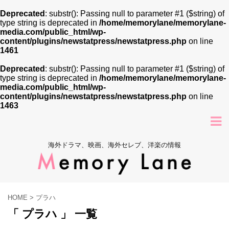
Deprecated
: substr(): Passing null to parameter #1 ($string) of
type string is deprecated in
/home/memorylane/memorylane-
media.com/public_html/wp-
content/plugins/newstatpress/newstatpress.php
on line
1461
Deprecated
: substr(): Passing null to parameter #1 ($string) of
type string is deprecated in
/home/memorylane/memorylane-
media.com/public_html/wp-
content/plugins/newstatpress/newstatpress.php
on line
1463
海外ドラマ、映画、海外セレブ、洋楽の情報
HOME
>
プラハ
「 プラハ 」 一覧