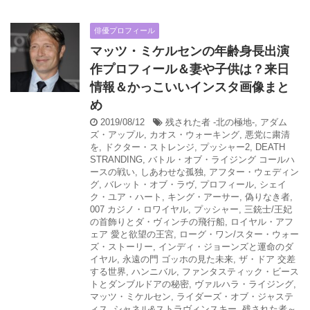
俳優プロフィール
マッツ・ミケルセンの年齢身長出演
作プロフィール＆妻や子供は？来日
情報＆かっこいいインスタ画像まと
め
2019/08/12
残された者 -北の極地-
,
アダム
ズ・アップル
,
カオス・ウォーキング
,
悪党に粛清
を
,
ドクター・ストレンジ
,
プッシャー2
,
DEATH
STRANDING
,
バトル・オブ・ライジング コールハ
ースの戦い
,
しあわせな孤独
,
アフター・ウェディン
グ
,
バレット・オブ・ラヴ
,
プロフィール
,
シェイ
ク・ユア・ハート
,
キング・アーサー
,
偽りなき者
,
007 カジノ・ロワイヤル
,
プッシャー
,
三銃士/王妃
の首飾りとダ・ヴィンチの飛行船
,
ロイヤル・アフ
ェア 愛と欲望の王宮
,
ローグ・ワン/スター・ウォー
ズ・ストーリー
,
インディ・ジョーンズと運命のダ
イヤル
,
永遠の門 ゴッホの見た未来
,
ザ・ドア 交差
する世界
,
ハンニバル
,
ファンタスティック・ビース
トとダンブルドアの秘密
,
ヴァルハラ・ライジング
,
マッツ・ミケルセン
,
ライダーズ・オブ・ジャステ
ィス
,
シャネル&ストラヴィンスキー
,
残された者～