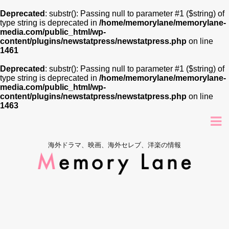
Deprecated
: substr(): Passing null to parameter #1 ($string) of
type string is deprecated in
/home/memorylane/memorylane-
media.com/public_html/wp-
content/plugins/newstatpress/newstatpress.php
on line
1461
Deprecated
: substr(): Passing null to parameter #1 ($string) of
type string is deprecated in
/home/memorylane/memorylane-
media.com/public_html/wp-
content/plugins/newstatpress/newstatpress.php
on line
1463
海外ドラマ、映画、海外セレブ、洋楽の情報