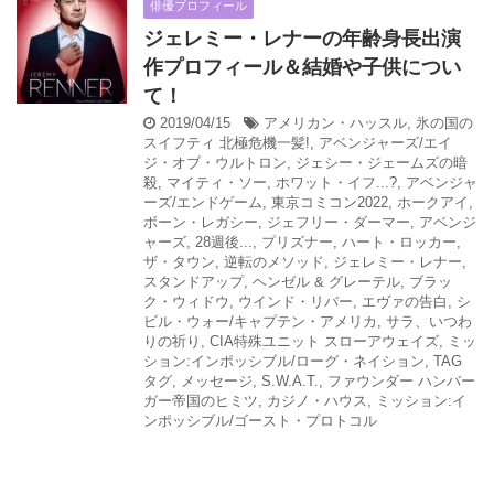
俳優プロフィール
ジェレミー・レナーの年齢身長出演
作プロフィール＆結婚や子供につい
て！
2019/04/15
アメリカン・ハッスル
,
氷の国の
スイフティ 北極危機一髪!
,
アベンジャーズ/エイ
ジ・オブ・ウルトロン
,
ジェシー・ジェームズの暗
殺
,
マイティ・ソー
,
ホワット・イフ...?
,
アベンジャ
ーズ/エンドゲーム
,
東京コミコン2022
,
ホークアイ
,
ボーン・レガシー
,
ジェフリー・ダーマー
,
アベンジ
ャーズ
,
28週後...
,
プリズナー
,
ハート・ロッカー
,
ザ・タウン
,
逆転のメソッド
,
ジェレミー・レナー
,
スタンドアップ
,
ヘンゼル & グレーテル
,
ブラッ
ク・ウィドウ
,
ウインド・リバー
,
エヴァの告白
,
シ
ビル・ウォー/キャプテン・アメリカ
,
サラ、いつわ
りの祈り
,
CIA特殊ユニット スローアウェイズ
,
ミッ
ション:インポッシブル/ローグ・ネイション
,
TAG
タグ
,
メッセージ
,
S.W.A.T.
,
ファウンダー ハンバー
ガー帝国のヒミツ
,
カジノ・ハウス
,
ミッション:イ
ンポッシブル/ゴースト・プロトコル