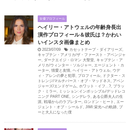
女優プロフィール
ヘイリー・アトウェルの年齢身長出
演作プロフィール＆彼氏は？かわい
いインスタ画像まとめ
2023/07/09
カセットテープ・ダイアリーズ
,
キャプテン・アメリカ/ザ・ファースト・アベンジャ
ー
,
ダークエイジ・ロマン 大聖堂
,
キャプテン・ア
メリカ/ウィンター・ソルジャー
,
エージェント・カ
ーター
,
情愛と友情
,
ヘイリー・アトウェル
,
ウデ
ィ・アレンの夢と犯罪
,
プロフィール
,
ドクター・ス
トレンジ/マルチバース・オブ・マッドネス
,
アベン
ジャーズ/エンドゲーム
,
ホワット・イフ...?
,
ブラッ
ク・ミラー
,
ミッション:インポッシブル/デッドレコ
ニング PART ONE
,
シンデレラ
,
ある公爵夫人の生
涯
,
戦場からのラブレター
,
ロンドン・ヒート
,
エー
ジェント・オブ・シールド
,
JIMI:栄光への軌跡
,
プ
ーと大人になった僕