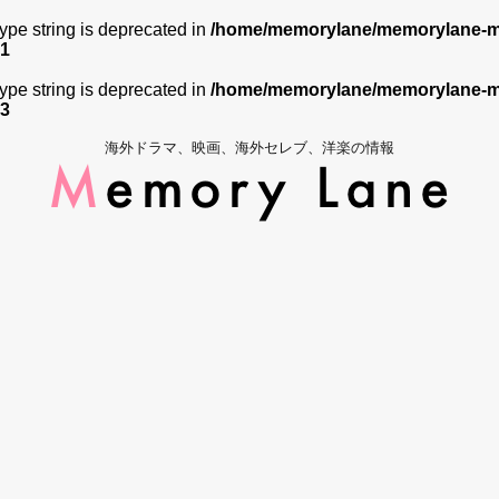
 type string is deprecated in
/home/memorylane/memorylane-me
1
 type string is deprecated in
/home/memorylane/memorylane-me
3
海外ドラマ、映画、海外セレブ、洋楽の情報