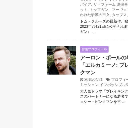
パイア
,
ザ・ファーム 法律
ット
,
トップガン マーヴェ
われた砂漠の王女
,
タップス
トム・クルーズの最新作、映画
2023年7月21日に公開さ
ガン』 ...
俳優プロフィール
アーロン・ポールの
「エルカミーノ: ブレ
クマン
2019/04/21
プロフィ
ミッション:インポッシブル3
大人気ドラマ「ブレイキン
スのパートナーになる若者で
ェシー・ピンクマンを主 ...