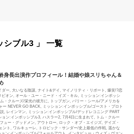
シブル3 」 一覧
齢身長出演作プロフィール！結婚や娘スリちゃん＆
め
イダー
,
大いなる陰謀
,
ナイト&デイ
,
マイノリティ・リポート
,
爆笑!?恋
リビオン
,
オール・ユー・ニード・イズ・キル
,
ミッション:インポッシ
ム・クルーズ/栄光の彼方に
,
トップガン
,
バリー・シール/アメリカを
 NEVER GO BACK
,
ミッション:インポッシブル/ゴースト・プロト
伝説
,
レインマン
,
ミッション:インポッシブル/デッドレコニング PART
ション:インポッシブル3
,
ハスラー2
,
7月4日に生まれて
,
トム・クルー
フュー・グッドメン
,
アウトロー
,
ロック・オブ・エイジズ
,
デイズ・
ェント
,
ワルキューレ
,
トロピック・サンダー/史上最低の作戦
,
遥かな
ション:インポッシブル/フォールアウト
,
インタビュー・ウィズ・ヴァン