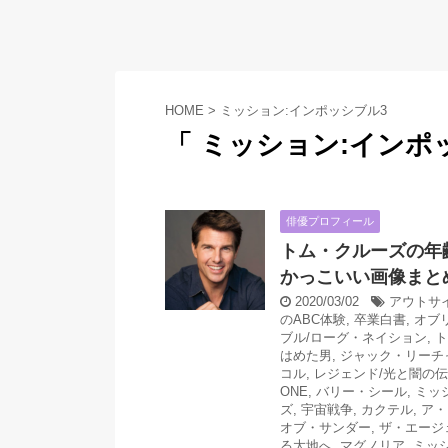
HOME
>
ミッション:インポッシブル3
「 ミッション:インポッ
俳優プロフィール
トム・クルーズの年
かっこいい画像まと
2020/03/02
アウトサ
のABC体験
,
卒業白書
,
オブ
ブル/ローグ・ネイション
,
ト
はめた男
,
ジャック・リーチャー
コル
,
レジェンド/光と闇の
ONE
,
バリー・シール
,
ミッ
ズ
,
宇宙戦争
,
カクテル
,
ア・
オブ・サンダー
,
ザ・エージ
る大地へ
,
マグノリア
,
ミッ