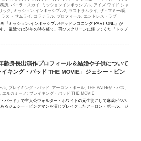
事務所
,
バニラ・スカイ
,
ミッションインポッシブル
,
アイズ ワイド シャ
リック
,
ミッション:インポッシブル2
,
ラストサムライ
,
ザ・マミー/呪
,
ラスト サムライ
,
コラテラル
,
プロフィール
,
エンドレス・ラブ
『ミッション:インポッシブル/デッドレコニング PART ONE』が
れます。 最近では34年の時を経て、再びスクリーンに帰ってくた『トップ
年齢身長出演作プロフィール＆結婚や子供について
イキング・バッド THE MOVIE」ジェシー・ピン
ール
,
ブレイキング・バッド
,
アーロン・ポール
,
THE PATH/ザ・パス
,
,
エルカミーノ: ブレイキング・バッド THE MOVIE
グ・バッド」で主人公ウォルター・ホワイトの元生徒にして麻薬ビジネ
あるジェシー・ピンクマンを演じブレイクしたアーロン・ポール。 ジ