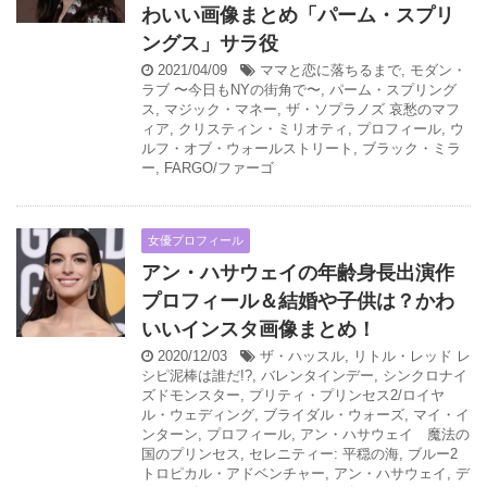
わいい画像まとめ「パーム・スプリ
ングス」サラ役
2021/04/09
ママと恋に落ちるまで
,
モダン・
ラブ 〜今日もNYの街角で〜
,
パーム・スプリング
ス
,
マジック・マネー
,
ザ・ソプラノズ 哀愁のマフ
ィア
,
クリスティン・ミリオティ
,
プロフィール
,
ウ
ルフ・オブ・ウォールストリート
,
ブラック・ミラ
ー
,
FARGO/ファーゴ
女優プロフィール
アン・ハサウェイの年齢身長出演作
プロフィール＆結婚や子供は？かわ
いいインスタ画像まとめ！
2020/12/03
ザ・ハッスル
,
リトル・レッド レ
シピ泥棒は誰だ!?
,
バレンタインデー
,
シンクロナイ
ズドモンスター
,
プリティ・プリンセス2/ロイヤ
ル・ウェディング
,
ブライダル・ウォーズ
,
マイ・イ
ンターン
,
プロフィール
,
アン・ハサウェイ 魔法の
国のプリンセス
,
セレニティー: 平穏の海
,
ブルー2
トロピカル・アドベンチャー
,
アン・ハサウェイ
,
デ