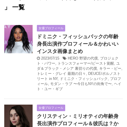
」 一覧
女優プロフィール
ドミニク・フィッシュバックの年齢
身長出演作プロフィール＆かわいい
インスタ画像まとめ
2023/07/15
HERO 野望の代償
,
プロジェク
ト・パワー
,
トランスフォーマー/ビースト覚醒
,
ユ
ダ＆ブラック・メシア 裏切りの代償
,
キラー・ビー
,
トレミー・グレイ 最期の日々
,
DEUCE/ポルノスト
リート in NY
,
ドミニク・フィッシュバック
,
プロフ
ィール
,
モダン・ラブ 〜今日もNYの街角で〜
,
ヘイ
ト・ユー・ギブ
女優プロフィール
クリスティン・ミリオティの年齢身
長出演作プロフィール＆彼氏は？か