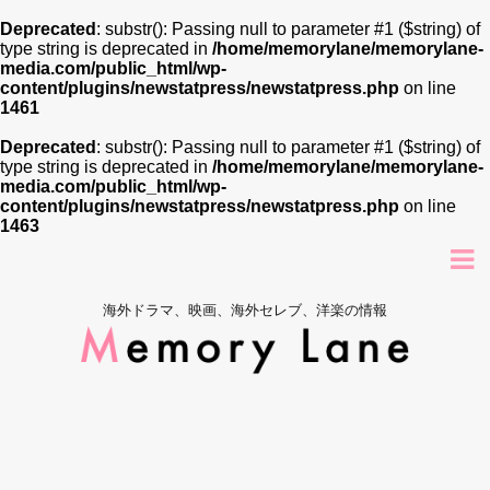
Deprecated
: substr(): Passing null to parameter #1 ($string) of
type string is deprecated in
/home/memorylane/memorylane-
media.com/public_html/wp-
content/plugins/newstatpress/newstatpress.php
on line
1461
Deprecated
: substr(): Passing null to parameter #1 ($string) of
type string is deprecated in
/home/memorylane/memorylane-
media.com/public_html/wp-
content/plugins/newstatpress/newstatpress.php
on line
1463
海外ドラマ、映画、海外セレブ、洋楽の情報