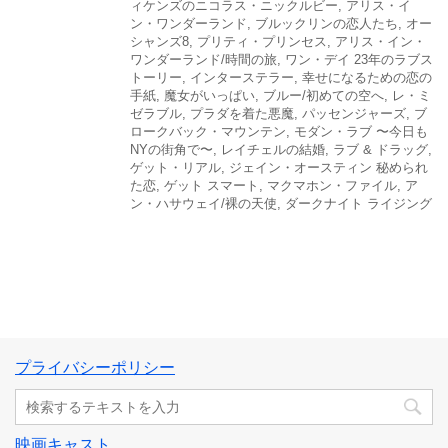
ィケンズのニコラス・ニックルビー
,
アリス・イ
ン・ワンダーランド
,
ブルックリンの恋人たち
,
オー
シャンズ8
,
プリティ・プリンセス
,
アリス・イン・
ワンダーランド/時間の旅
,
ワン・デイ 23年のラブス
トーリー
,
インターステラー
,
幸せになるための恋の
手紙
,
魔女がいっぱい
,
ブルー/初めての空へ
,
レ・ミ
ゼラブル
,
プラダを着た悪魔
,
パッセンジャーズ
,
ブ
ロークバック・マウンテン
,
モダン・ラブ 〜今日も
NYの街角で〜
,
レイチェルの結婚
,
ラブ & ドラッグ
,
ゲット・リアル
,
ジェイン・オースティン 秘められ
た恋
,
ゲット スマート
,
マクマホン・ファイル
,
ア
ン・ハサウェイ/裸の天使
,
ダークナイト ライジング
プライバシーポリシー
映画キャスト