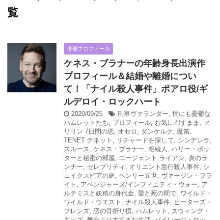
覧
俳優プロフィール
ケネス・ブラナーの年齢身長出演作
プロフィール＆結婚や離婚につい
て！「ナイル殺人事件」ポアロ役/ギ
ルデロイ・ロックハート
2020/09/25
刑事ヴァランダー
,
世にも憂鬱な
ハムレットたち
,
プロフィール
,
お気に召すまま
,
マ
リリン 7日間の恋
,
オセロ
,
ダンケルク
,
魔笛
,
TENET テネット
,
リチャードを探して
,
シンデレラ
,
スルース
,
ケネス・ブラナー
,
相続人
,
ハリー・ポッ
ターと秘密の部屋
,
エージェント:ライアン
,
炎のラ
ンナー
,
セレブリティ
,
オリエント急行殺人事件
,
シ
ェイクスピアの庭
,
ヘンリー五世
,
ヴァージン・フラ
イト
,
アベンジャーズ/インフィニティ・ウォー
,
ア
ルテミスと妖精の身代金
,
愛と死の間で
,
ワイルド・
ワイルド・ウエスト
,
ナイル殺人事件
,
ピーターズ・
フレンズ
,
恋の骨折り損
,
ハムレット
,
スウィング・
キッズ
,
舞台よりすてきな生活
,
パイレーツ・ロッ