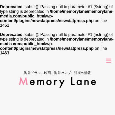
Deprecated
: substr(): Passing null to parameter #1 ($string) of
type string is deprecated in
/home/memorylane/memorylane-
media.com/public_html/wp-
content/plugins/newstatpress/newstatpress.php
on line
1461
Deprecated
: substr(): Passing null to parameter #1 ($string) of
type string is deprecated in
/home/memorylane/memorylane-
media.com/public_html/wp-
content/plugins/newstatpress/newstatpress.php
on line
1463
海外ドラマ、映画、海外セレブ、洋楽の情報