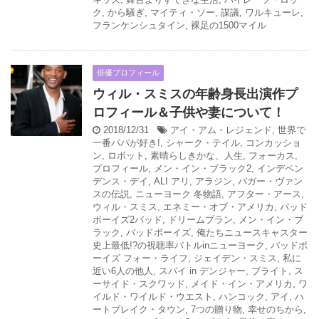
ク
,
から騒ぎ
,
マイティ・ソー
,
謀議
,
ワルキューレ
,
フランケンシュタイン
,
裸足の1500マイル
俳優プロフィール
ウィル・スミスの年齢身長出演作プ
ロフィール＆子供や妻について！
2018/12/31
アイ・アム・レジェンド
,
世界で
一番パパが好き!
,
シャーク・テイル
,
コンカッショ
ン
,
ロボット
,
素晴らしきかな、人生
,
フォーカス
,
プロフィール
,
メン・イン・ブラック2
,
インデペン
デンス・デイ
,
ALI アリ
,
アラジン
,
バガー・ヴァン
スの伝説
,
ニューヨーク 冬物語
,
アフター・アース
,
ウィル・スミス
,
エネミー・オブ・アメリカ
,
バッド
ボーイズ2バッド
,
ドリームプラン
,
メン・イン・ブ
ラック
,
バッドボーイズ
,
俺たちニュースキャスター
史上最低!?の視聴率バトルinニューヨーク
,
バッドボ
ーイズ フォー・ライフ
,
ジェイデン・スミス
,
私に
近い6人の他人
,
スパイ in デンジャー
,
ブライト
,
ス
ーサイド・スクワッド
,
メイド・イン・アメリカ
,
ワ
イルド・ワイルド・ウエスト
,
ハンコック
,
アイ
,
ハ
ートブレイク・タウン
,
7つの贈り物
,
幸せのちから
,