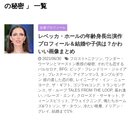
の秘密 」 一覧
女優プロフィール
レベッカ・ホールの年齢身長出演作
プロフィール＆結婚や子供は？かわ
いい画像まとめ
2021/06/30
フロスト×ニクソン
,
ワンダー・
ウーマンとマーストン教授の秘密
,
それでも恋する
バルセロナ
,
BFG: ビッグ・フレンドリー・ジャイア
ント
,
プレステージ
,
アイアンマン3
,
タンブルダウ
ン 彼の遺した恋の歌
,
レイニーデイ・イン・ニュー
ヨーク
,
ザ・ギフト
,
ゴジラvsコング
,
トランセンデ
ンス
,
ザ・ループ TALES FROM THE LOOP
,
暮れ逢
い
,
パレーズ・エンド
,
クローズド・サーキット
,
テ
ィーンスピリット
,
アウェイクニング
,
俺たちホーム
ズ&ワトソン
,
ザ・タウン
,
冷たい晩餐
,
ドリアン・
グレイ
,
結婚まで1%