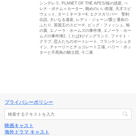
シンデレラ
,
PLANET OF THE APES/猿の惑星
,
ヘ
レナ・ボナム＝カーター
,
眺めのいい部屋
,
天才スピ
ヴェット
,
ターミネーター4
,
エクスカリバー 聖剣
伝説
,
大いなる遺産
,
レディ・ジェーン/愛と運命の
ふたり
,
英国王のスピーチ
,
ビッグ・フィッシュ
,
鳩
の翼
,
エノーラ・ホームズの事件簿
,
エノーラ・ホー
ムズの事件簿2
,
くたばれ!イングランド
,
ファイト・
クラブ
,
恋人たちのポートレート
,
フランケンシュタ
イン
,
チャーリーとチョコレート工場
,
ハリー・ポッ
ターと不死鳥の騎士団
,
十二夜
プライバシーポリシー
映画キャスト
海外ドラマ キャスト