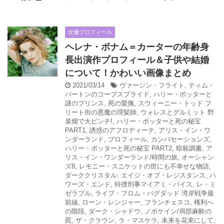
女優プロフィール
ヘレナ・ボナム＝カーターの年齢身
長出演作プロフィール＆子供や結婚
について！かわいい画像まとめ
2021/03/14
ヴァージン・フライト
,
ティム・
バートンのコープスブライド
,
ハリー・ポッターと
謎のプリンス
,
死の愛撫
,
スウィーニー・トッド フ
リート街の悪魔の理髪師
,
ウォレスとグルミット 野
菜畑で大ピンチ!
,
ハリー・ポッターと死の秘宝
PART1
,
誘惑のアフロディーテ
,
アリス・イン・ワ
ンダーランド
,
プロフィール
,
カンバセーションズ
,
ハリー・ポッターと死の秘宝 PART2
,
暗殺調書
,
ア
リス・イン・ワンダーランド/時間の旅
,
オーシャン
ズ8
,
レモニー・スニケットの世にも不幸せな物語
,
ダーククリスタル: エイジ・オブ・レジスタンス
,
ハ
ワーズ・エンド
,
特捜刑事マイアミ・バイス
,
レ・ミ
ゼラブル
,
ライブ・フロム・バグダッド 湾岸戦争最
前線
,
ローン・レンジャー
,
フランチェスコ
,
権利へ
の階段
,
ダーク・シャドウ
,
ノボケイン/局部麻酔の
罠
,
ザ・クラウン
,
ラ・マスケラ
,
未来を花束にして
,