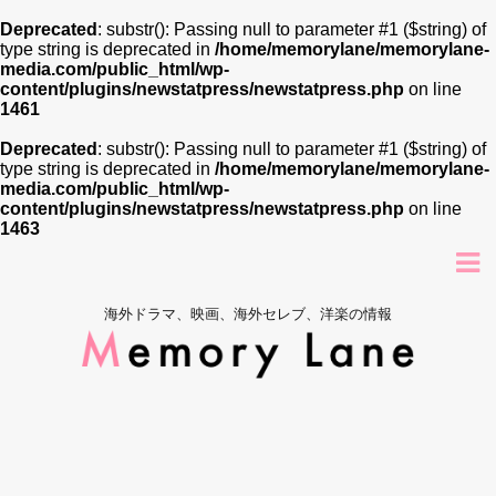
Deprecated
: substr(): Passing null to parameter #1 ($string) of
type string is deprecated in
/home/memorylane/memorylane-
media.com/public_html/wp-
content/plugins/newstatpress/newstatpress.php
on line
1461
Deprecated
: substr(): Passing null to parameter #1 ($string) of
type string is deprecated in
/home/memorylane/memorylane-
media.com/public_html/wp-
content/plugins/newstatpress/newstatpress.php
on line
1463
海外ドラマ、映画、海外セレブ、洋楽の情報